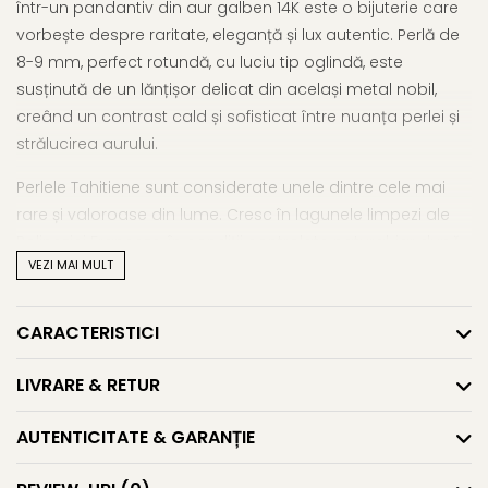
într-un pandantiv din aur galben 14K este o bijuterie care
vorbește despre raritate, eleganță și lux autentic. Perlă de
8-9 mm, perfect rotundă, cu luciu tip oglindă, este
susținută de un lănțișor delicat din același metal nobil,
creând un contrast cald și sofisticat între nuanța perlei și
strălucirea aurului.
Perlele Tahitiene sunt considerate unele dintre cele mai
rare și valoroase din lume. Cresc în lagunele limpezi ale
Polineziei Franceze, în condiții controlate natural, iar după
VEZI MAI MULT
recoltare, fiecare exemplar este verificat individual de
către Ministerul Perlelor. Doar perlele care îndeplinesc
toate criteriile stricte pot fi certificate pentru export.
CARACTERISTICI
Valoarea perlei este dată de calitatea sa: grosimea
nacrului, luciul, forma și suprafața impecabilă definesc o
LIVRARE & RETUR
perlă cu adevărat prețioasă.
AUTENTICITATE & GARANȚIE
Acest
colier cu perlă naturală neagră
nu este doar un
accesoriu, ci o expresie subtilă de rafinament și echilibru.