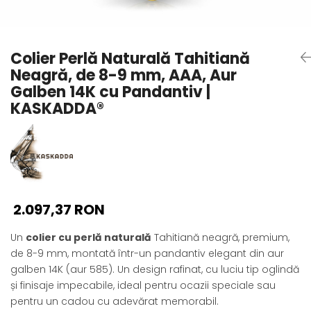
Seturi Perle cu Argint
Brățări cu Perle
Pandantive cu Perle
Colier Perlă Naturală Tahitiană
Brose cu Perle
Neagră, de 8-9 mm, AAA, Aur
Galben 14K cu Pandantiv |
KASKADDA®
2.097,37 RON
Un
colier cu perlă naturală
Tahitiană neagră, premium,
de 8-9 mm, montată într-un pandantiv elegant din aur
galben 14K (aur 585). Un design rafinat, cu luciu tip oglindă
și finisaje impecabile, ideal pentru ocazii speciale sau
pentru un cadou cu adevărat memorabil.