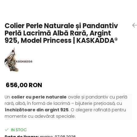
Seturi Perle cu Argint
Brățări cu Perle
Pandantive cu Perle
Colier Perle Naturale și Pandantiv
Brose cu Perle
Perlă Lacrimă Albă Rară, Argint
925, Model Princess | KASKADDA®
656,00 RON
Un
colier cu perle naturale
ovale și pandantiv cu perlă
rară, albă, în formă de lacrimă – bijuterie prețioasă, cu
închizătoare din argint 925
. O alegere rafinată pentru
momente cu adevărat speciale.
IN STOC
Data de livrare:
maine, 07.08.2026