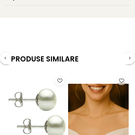
925, pentru o estetică unitară și durabilitate în timp.
Acest
colier cu perle naturale
și perlă lacrimă este o
alegere de suflet – pentru tine sau pentru a fi oferit ca un
cadou prețios, cu semnificație.
Poți descoperi și alte bijuterii în aceeași notă delicată
în
colecția de coliere cu perle și argint
, dar și
PRODUSE SIMILARE
în
întreaga selecție de coliere cu perle naturale
KASKADDA®.
Caracteristici tehnice
Tipul perlelor: perle naturale de cultură, de apă dulce
Material: perle ovale, perlă albă lacrimă și argint 925
Calitate perle colier: AA+
Forma perle colier: ovale (orez)