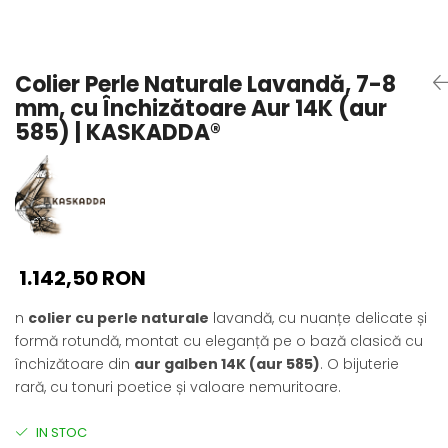
Seturi Perle cu Argint
Brățări cu Perle
Pandantive cu Perle
Colier Perle Naturale Lavandă, 7-8
Brose cu Perle
mm, cu Închizătoare Aur 14K (aur
585) | KASKADDA®
1.142,50 RON
n
colier cu perle naturale
lavandă, cu nuanțe delicate și
formă rotundă, montat cu eleganță pe o bază clasică cu
închizătoare din
aur galben 14K (aur 585)
. O bijuterie
rară, cu tonuri poetice și valoare nemuritoare.
IN STOC