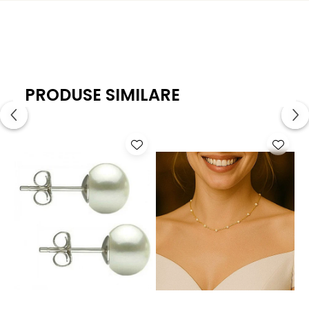
eleganță autentică în orice moment al zilei.
Caracteristici tehnice:
Materiale: Perle naturale de cultură (apă dulce), jad
malaezian natural
PRODUSE SIMILARE
Calitate perle: AA+
Mărime perle: 6–7 mm
Mărime jad: 8 mm
Culoare: Alb (perle), verde natural (jad)
Formă: Perle rotunde, jad sferic
Închizătoare: Argint 925
Lungime colier: 43 cm
Greutate: ~50 g