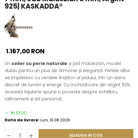
Seturi Perle cu Argint
925| KASKADDA®
Brățări cu Perle
Pandantive cu Perle
Brose cu Perle
1.167,00 RON
Un
colier cu perle naturale
și jad malaezian, model
dublu pentru un plus de armonie și eleganță. Perlele albe
se împletesc cu verdele liniștitor al jadului, într-un dans
discret de lumini și energii. Cu închizătoare din argint 925,
această bijuterie spune o poveste despre echilibru,
rafinament și stil personal.
IN STOC
Data de livrare:
Luni, 10.08.2026
ADAUGA IN COS