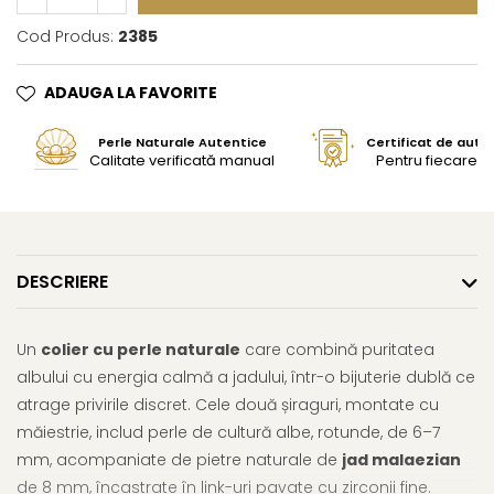
Cod Produs:
2385
ADAUGA LA FAVORITE
Perle Naturale Autentice
Certificat de aute
Calitate verificată manual
Pentru fiecare bi
DESCRIERE
Un
colier cu perle naturale
care combină puritatea
albului cu energia calmă a jadului, într-o bijuterie dublă ce
atrage privirile discret. Cele două șiraguri, montate cu
măiestrie, includ perle de cultură albe, rotunde, de 6–7
mm, acompaniate de pietre naturale de
jad malaezian
de 8 mm, încastrate în link-uri pavate cu zirconii fine.