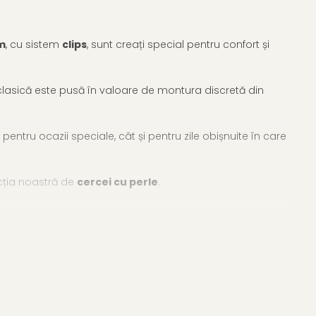
m
, cu sistem
clips
, sunt creați special pentru confort și
clasică este pusă în valoare de montura discretă din
pentru ocazii speciale, cât și pentru zile obișnuite în care
ecția noastră de
cercei cu perle
.