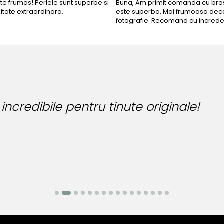
rte frumos! Perlele sunt superbe si
Buna, Am primit comanda cu bros
litate extraordinara.
este superba. Mai frumoasa deca
fotografie. Recomand cu increde
Bijuteria perfecta pentru zi
Bianca Manea-Mocan