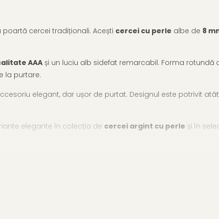
poartă cercei tradiționali. Acești
cercei cu perle
albe de
8 m
calitate AAA
și un luciu alb sidefat remarcabil. Forma rotundă 
te la purtare.
cesoriu elegant, dar ușor de purtat. Designul este potrivit atât 
iante elegante în colecția de
cercei argint cu perle
și în sel