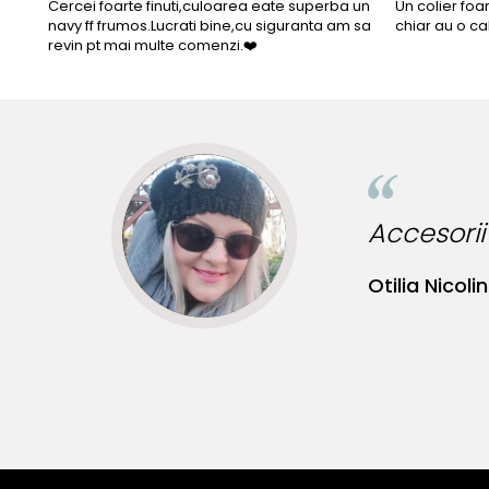
Cercei foarte finuti,culoarea eate superba un
Un colier foa
navy ff frumos.Lucrati bine,cu siguranta am sa
chiar au o ca
revin pt mai multe comenzi.❤️