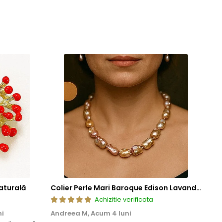
ze frumusetea si valoarea in timp. Prin aplicarea acestor tehnici
cura de bijuterii rafinate, concepute pentru a oferi atat placere
aturală
Colier Perle Mari Baroque Edison Lavandă, Calitatea AAA, Aur 14K | KASKADDA®
Achizitie verificata
ni
Andreea M,
Acum 4 luni
Mar