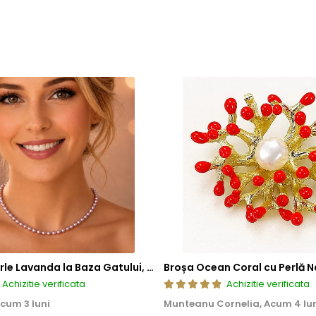
tica, functionalitate si rezistenta, permitand bijuteriilor sa isi pastre
a, ci si sigura si rezistenta la uzura zilnica. Astfel, clientii se pot bu
Colier cu Perle Lavanda la Baza Gatului, de 4-5 mm, Perle Rare, Calitate AAA+, Aur 14K | KASKADDA®
Broșa Ocean Coral cu Perlă N
Achizitie verificata
Achizitie verificata
cum 3 luni
Munteanu Cornelia,
Acum 4 lu