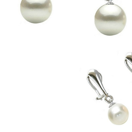
Seturi Perle cu Argint
Brățări cu Perle
Pandantive cu Perle
Brose cu Perle