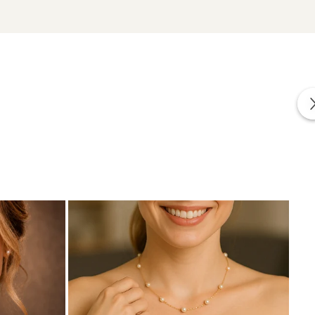
zate din perle naturale selectate manual, montate în
tă proveniența naturală a perlelor.
le
din aceeași colecție pentru un ansamblu armonios și