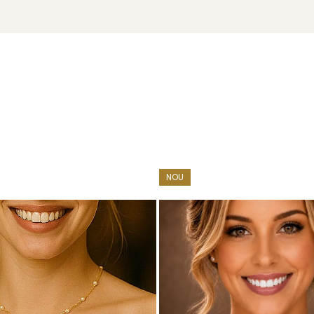
ADDA
u marcă înregistrată în 27 de țări. Toate produsele sunt reali
NOU
e însoțită de un certificat de garanție și autenticitate care ates
finamentului fără compromis – potriviți oricui, oriunde, oricând.
care să completeze acești cercei și adaugă o
brățară cu per