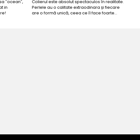
a ''ocean",
Colierul este absolut spectaculos în realitate.
Un c
t in
Perlele au o calitate extraodinara și fiecare
coma
re!
are o formă unică, ceea ce îl face foarte
comp
special. Nu seamănă cu nimic din ce am văzut
până acum. L-am purtat la un eveniment și am
primit multe ...
ua perfecta!