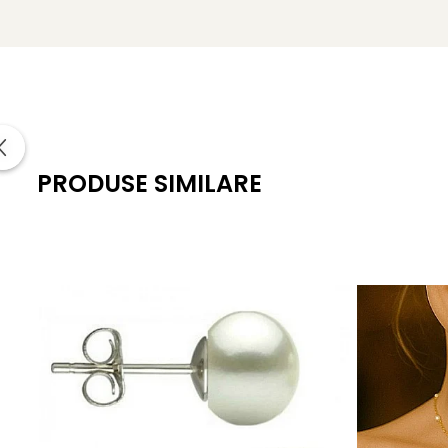
Formă: rotundă
Dimensiune perle: 8 mm
Lustru: intens, luciu de calitate superioară
Montură: argint 925, clips (fără găuri)
Greutate: aprox. 3.20 g / pereche
PRODUSE SIMILARE
Certificare: certificat de garanție și autenticitate KASK
KASKADDA
este un brand european de bijuterii premium, c
metale prețioase certificate. Fiecare bijuterie cu perle est
Acești
cercei cu perle
și clips sunt expresia perfectă a ra
Accentele potrivite fac diferența. Alege un
colier cu perle
rafinat.