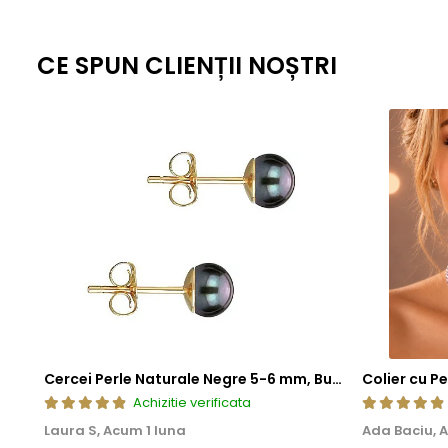
lunga durata.
Aceasta metoda de fabricatie ofera un echilibru perfect intre este
CE SPUN CLIENȚII NOȘTRI
standardizate la nivel global, fiecare piesa ramane nu doar elegant
estetica, cat si fiabilitate de lunga durata.
Cercei Perle Naturale Negre 5-6 mm, Buton AAA, Aur 14K (aur 585), Tip Șurub | KASKADDA®
Achizitie verificata
Laura S,
Acum 1 luna
Ada Baciu,
A