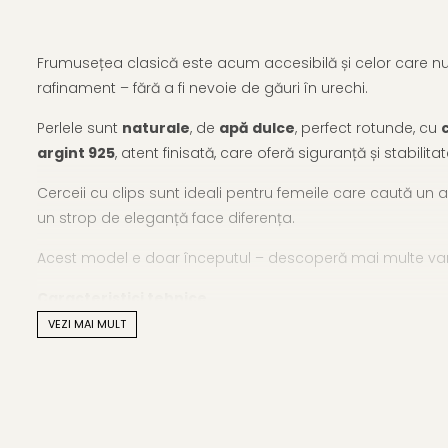
Frumusețea clasică este acum accesibilă și celor care nu 
rafinament – fără a fi nevoie de găuri în urechi.
Perlele sunt
naturale
, de
apă dulce
, perfect rotunde, cu
argint 925
, atent finisată, care oferă siguranță și stabilita
Cerceii cu clips sunt ideali pentru femeile care caută un ac
un strop de eleganță face diferența.
Acest model e doar începutul – descoperă mai multe var
Caracteristici tehnice
VEZI MAI MULT
Tipul perlei: perle naturale de apă dulce
Calitate perle: AAA
Culoare: alb natural