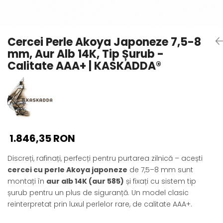
Seturi Perle cu Argint
Brățări cu Perle
Pandantive cu Perle
Cercei Perle Akoya Japoneze 7,5-8
Brose cu Perle
mm, Aur Alb 14K, Tip Șurub -
Calitate AAA+ | KASKADDA®
1.846,35 RON
Discreți, rafinați, perfecți pentru purtarea zilnică – acești
cercei cu perle Akoya japoneze
de 7,5–8 mm sunt
montați în
aur alb 14K (aur 585)
și fixați cu sistem tip
șurub pentru un plus de siguranță. Un model clasic
reinterpretat prin luxul perlelor rare, de calitate AAA+.