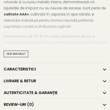
rotunde și cu luciu metalic intens, demonstrează că
bijuteriile de impact nu au nevoie de excese. Sunt perle de
calitate AAA+
, cultivate în Japonia, în ape sărate, și
selectate individual pentru forma rotundă perfectă,
suprafața curată și strălucirea oglindă.
Dimensiunea de 7,5–8 mm este rară pentru Akoya și
considerată ideală pentru echilibrul dintre prezență vizuală
și eleganță discretă. Reflexiile perlate alb-sidef, ușor argintii,
VEZI MAI MULT
se armonizează perfect cu montura din
aur alb 14K (aur
585)
, oferind o notă modernă și minimalistă.
CARACTERISTICI
Fixarea cu
șurub
este aleasă pentru siguranță, dar și
pentru confort, fiind potrivită inclusiv pentru purtarea
LIVRARE & RETUR
zilnică. Acești
cercei aur cu perle
sunt creați pentru
femeile care iubesc detaliile impecabile și stilul curat, dar
AUTENTICITATE & GARANȚIE
sofisticat.
REVIEW-URI
(0)
Vrei să explorezi mai mult? Te invităm să vezi și colecția