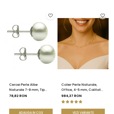
Cercei Perle Albe
Colier Perle Naturale,
Naturale 7-8 mm, Tip
Office, 4-5 mm, Calitate
Șurub, Argint 925 -
AAA, Aur 14K | KASKADDA®
78,82 RON
984,37 RON
Calitate AAA |
KASKADDA®
ADAUGA IN COS
VEZI VARIANTE