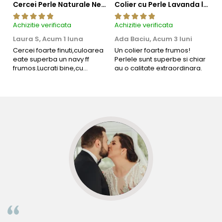
Cercei Perle Naturale Negre 5-6 mm, Buton AAA, Aur 14K (aur 585), Tip Șurub | KASKADDA®
Colier cu Perle Lavanda la Baza Gatului, de 4-5 mm, Perle Rare, Calitate AAA+, Aur 14K | KASKADDA®
Achizitie verificata
Achizitie verificata
Ac
Laura S,
Acum 1 luna
Ada Baciu,
Acum 3 luni
M
4
Cercei foarte finuti,culoarea
Un colier foarte frumos!
eate superba un navy ff
Perlele sunt superbe si chiar
B
frumos.Lucrati bine,cu
au o calitate extraordinara.
b
siguranta am sa revin pt mai
s
multe comenzi.❤️
d
R