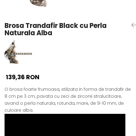
Seturi Perle cu Argint
Brățări cu Perle
Pandantive cu Perle
Brosa Trandafir Black cu Perla
Brose cu Perle
Naturala Alba
139,36 RON
O brosa foarte frumoasa, stilizata in forma de trandafir de
8 cm pe 3 cm, pavata cu zeci de zirconii stralucitoare,
avand o perla naturala, rotunda, mare, de 9-10 mm, de
culoare alba.