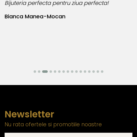
Bijuteria perfecta pentru ziua perfecta!
O
l
Bianca Manea-Mocan
N
Newsletter
Nu rata ofertele si promotiile noastre