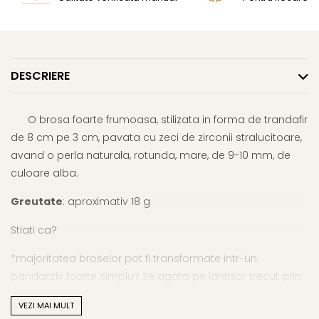
DESCRIERE
O brosa foarte frumoasa, stilizata in forma de trandafir
de 8 cm pe 3 cm, pavata cu zeci de zirconii stralucitoare,
avand o perla naturala, rotunda, mare, de 9-10 mm, de
culoare alba.
Greutate
: aproximativ 18 g
Stiati ca?
*majoritatea broselor pot fi transformate intr-un
pandantiv foarte simplu? Se agata pe lantisor trecut prin
orificiul dintre ac si brosa in sine;
VEZI MAI MULT