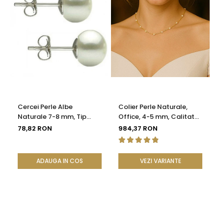
Cercei Perle Albe
Colier Perle Naturale,
Naturale 7-8 mm, Tip
Office, 4-5 mm, Calitate
Șurub, Argint 925 -
AAA, Aur 14K | KASKADDA®
78,82 RON
984,37 RON
Calitate AAA |
KASKADDA®
ADAUGA IN COS
VEZI VARIANTE