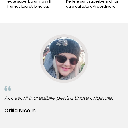
eate superba un navy ff
Perlele sunt superbe si chiar
B
frumos.Lucrati bine,cu
au o calitate extraordinara.
b
siguranta am sa revin pt mai
s
multe comenzi.❤️
d
R
Accesorii incredibile pentru tinute originale!
B
Otilia Nicolin
B