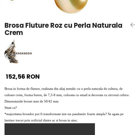
Seturi Perle cu Argint
Brățări cu Perle
Pandantive cu Perle
Brosa Fluture Roz cu Perla Naturala
Brose cu Perle
Crem
152,56 RON
Brosa in forma de fluture, realizata din aliaj metalic cu o perla naturala de cultura, de
culoare crem, forma buton, de 7,5-8 mm, colorata cu email si decorata cu zirconii cubice.
Dimensiunile brosei sunt de 50/42 mm.
Stiati ca?
*majoritatea broselor pot fi transformate intr-un pandantiv foarte simplu? Se agata pe
lantisor trecut prin orificiul dintre ac si brosa in sine;