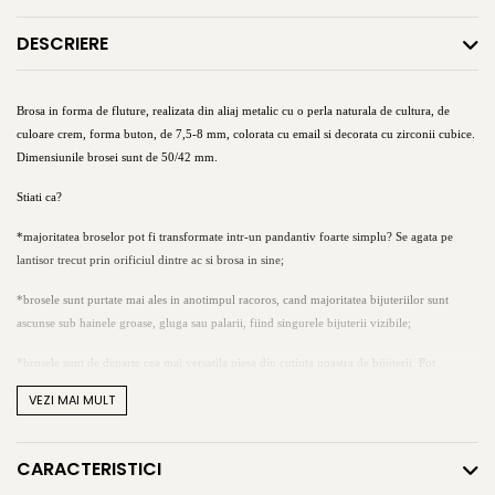
DESCRIERE
Brosa in forma de fluture, realizata din aliaj metalic cu o perla naturala de cultura, de
culoare crem, forma buton, de 7,5-8 mm, colorata cu email si decorata cu zirconii cubice.
Dimensiunile brosei sunt de 50/42 mm.
Stiati ca?
*majoritatea broselor pot fi transformate intr-un pandantiv foarte simplu? Se agata pe
lantisor trecut prin orificiul dintre ac si brosa in sine;
*brosele sunt purtate mai ales in anotimpul racoros, cand majoritatea bijuteriilor sunt
ascunse sub hainele groase, gluga sau palarii, fiind singurele bijuterii vizibile;
*brosele sunt de departe cea mai versatila piesa din cutiuta noastra de bijuterii. Pot
infrumuseta nu doar o haina, dar si o coafura, o pereche de pantoti, o curea, chiar si un
VEZI MAI MULT
tort.
Descoperiți aici:
25 de moduri inedite de a folosi o broșă
CARACTERISTICI