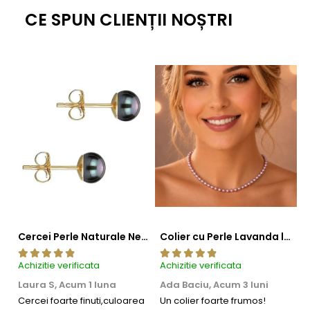
CE SPUN CLIENȚII NOȘTRI
Cercei Perle Naturale Negre 5-6 mm, Buton AAA, Aur 14K (aur 585), Tip Șurub | KASKADDA®
Colier cu Perle Lavanda la Baza Gatului, de 4-5 mm, Perle Rare, Calitate AAA+, Aur 14K | KASKADDA®
Achizitie verificata
Achizitie verificata
Ac
Laura S,
Acum 1 luna
Ada Baciu,
Acum 3 luni
M
4
Cercei foarte finuti,culoarea
Un colier foarte frumos!