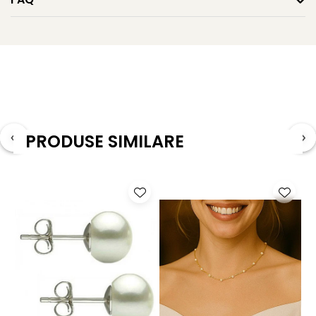
împotriva energiilor negative. Perlele, în schimb, adaugă
un strop de eleganță și feminitate naturală. Este o
brățară argint cu perle
reinterpretată într-o formă
modernă, cu elemente spirituale.
Un cadou ideal pentru femeia care își dorește o bijuterie
cu semnificație – sau pentru tine, dacă vrei să porți un
simbol al echilibrului și înțelepciunii.
PRODUSE SIMILARE
Caracteristici tehnice
• Material: pietre semiprețioase de jad malaesian, perle
naturale de cultură, șnur cerat
• Mărimea pietrelor de jad: 4-5 mm
• Forma pietrelor de jad: rotundă
• Tipul perlelor: naturale de cultură, de apă dulce
• Mărimea perlelor: 4-5 mm
• Forma perlelor: rotundă
• Lungime: ajustabilă