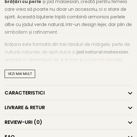
brățări cu perle
și jad malaesian, creată pentru femeia
care vrea să poarte nu doar un accesoriu, ci o stare de
spirit. Această bijuterie triplă combină armonios perlele
albe cu jadul verde natural, într-un design lejer, dar plin de
simbolism și rafinament.
Brățara este formată din trei rânduri de mărgele: perle de
cultură, naturale, de apă dulce și
jad natural malaesian
,
ambele în dimensiuni de 4-5 mm și cu formă rotundă,
montate pe un șnur cerat durabil. Modelul are lungime
VEZI MAI MULT
ajustabilă, ceea ce o face ușor de adaptat oricărei
încheieturi – ideală pentru purtare zilnică sau în
completarea unui stil boho-chic.
CARACTERISTICI
Pe lângă estetica ei delicată, această
brățară cu perle
LIVRARE & RETUR
naturale
este încărcată de semnificație. Jadul este
cunoscut drept
piatra norocului și a prosperității
, fiind
REVIEW-URI
(0)
recunoscut pentru proprietăți precum echilibrarea psihică
și emoțională, susținerea clarității mentale și protecția
FAQ