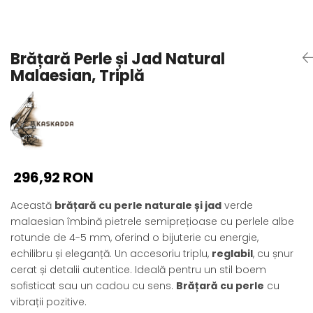
Seturi Perle cu Argint
Brățări cu Perle
Pandantive cu Perle
Brățară Perle și Jad Natural
Brose cu Perle
Malaesian, Triplă
296,92 RON
Această
brățară cu perle naturale și jad
verde
malaesian îmbină pietrele semiprețioase cu perlele albe
rotunde de 4-5 mm, oferind o bijuterie cu energie,
echilibru și eleganță. Un accesoriu triplu,
reglabil
, cu șnur
cerat și detalii autentice. Ideală pentru un stil boem
sofisticat sau un cadou cu sens.
Brățară cu perle
cu
vibrații pozitive.