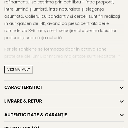
rafinamentul se exprimă prin echilibru – între proporții,
între lumină și umbră, între naturalețe și eleganță
asumată. Colierul cu pandantiv și cerceii sunt fin realizați
în aur galben de 14K, având ca piesă centrală perle
rotunde de 8-9 mm, atent selecționate pentru luciul lor
profund și suprafața netedă.
Perlele Tahitiene se formează doar în câteva zone
protejate ale lumii, iar marea majoritate sunt recoltate în
lagunele din jurul insulei Tahiti. După recoltare, fiecare
VEZI MAI MULT
perlă trece printr-un proces oficial de evaluare care
garantează calitatea și grosimea stratului de nacru – o
etapă esențială în validarea autenticității.
CARACTERISTICI
Cu o greutate totală de doar aproximativ 4,70 g, acest
set
LIVRARE & RETUR
cu perle naturale negre de apă sărată
este ideal
pentru cei care caută o bijuterie cu impact vizual puternic.
AUTENTICITATE & GARANȚIE
Perlele sunt încadrate discret, lăsând spațiu pentru ca
frumusețea lor să respire, iar tu să strălucești natural.