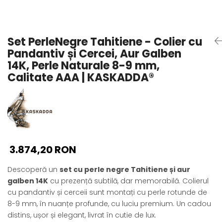
Seturi Perle cu Argint
Brățări cu Perle
Pandantive cu Perle
Set PerleNegre Tahitiene - Colier cu
Brose cu Perle
Pandantiv și Cercei, Aur Galben
14K, Perle Naturale 8-9 mm,
Calitate AAA | KASKADDA®
3.874,20 RON
Descoperă un
set cu perle negre Tahitiene și aur
galben 14K
cu prezență subtilă, dar memorabilă. Colierul
cu pandantiv și cerceii sunt montați cu perle rotunde de
8-9 mm, în nuanțe profunde, cu luciu premium. Un cadou
distins, ușor și elegant, livrat în cutie de lux.