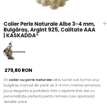
Seturi Perle cu Argint
Brățări cu Perle
Pandantive cu Perle
Colier Perle Naturale Albe 3-4 mm,
Brose cu Perle
Bulgăraș, Argint 925, Calitate AAA
| KASKADDA®
279,80 RON
Un
colier cu perle naturale
albe, lucrat sub forma unui
bulgăraș manual din perle de 3–4 mm, îmbină armonios
jocul, eleganța și puritatea. Este o bijuterie fină, dar cu
personalitate, perfectă pentru femeia care apreciază
detaliile unice.