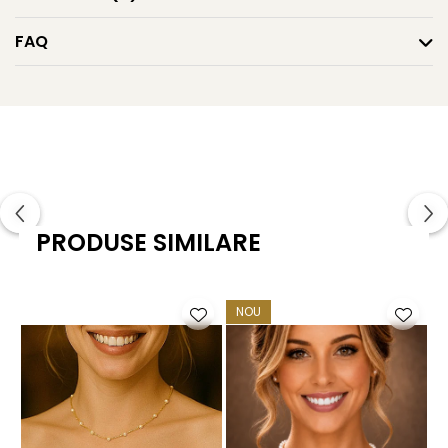
disponibile pe site.
FAQ
Caracteristici tehnice
Tipul perlelor: perle naturale de cultură, de apă dulce
Calitate perle: AA+
Mărime perle: 3–4 mm
Forma perle: rotundă
PRODUSE SIMILARE
Nacru: bun
Montură: argint 925
NOU
Lungime lănțișor: 45 cm
Diametru bulgăraș: 1,5–2 cm
Greutate: aproximativ 2,50 g