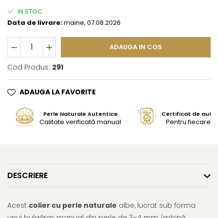
IN STOC
Data de livrare:
maine, 07.08.2026
ADAUGA IN COS
Cod Produs:
291
ADAUGA LA FAVORITE
Perle Naturale Autentice
Certificat de aute
Calitate verificată manual
Pentru fiecare bi
DESCRIERE
Acest
colier cu perle naturale
albe, lucrat sub forma
unui bulgăraș manual din perle de 3–4 mm, îmbină