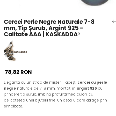
Seturi Perle cu Argint
Brățări cu Perle
Pandantive cu Perle
Cercei Perle Negre Naturale 7-8
Brose cu Perle
mm, Tip Șurub, Argint 925 -
Calitate AAA | KASKADDA®
78,82 RON
Eleganță cu un strop de mister – acești
cercei cu perle
negre
naturale de 7–8 mm, montați în
argint 925
cu
prindere tip șurub, îmbină profunzimea culorii cu
delicatețea unei bijuterii fine. Un detaliu care atrage prin
simplitate.