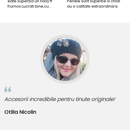
eate superba un navy ff
Perlele sunt superbe si chiar
B
frumos.Lucrati bine,cu
au o calitate extraordinara.
b
siguranta am sa revin pt mai
s
multe comenzi.❤️
d
R
Accesorii incredibile pentru tinute originale!
B
Otilia Nicolin
B