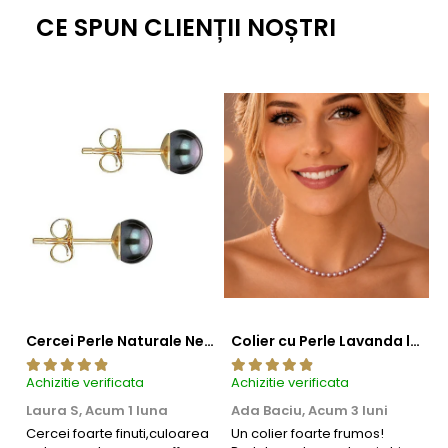
CE SPUN CLIENȚII NOȘTRI
Cercei Perle Naturale Negre 5-6 mm, Buton AAA, Aur 14K (aur 585), Tip Șurub | KASKADDA®
Colier cu Perle Lavanda la Baza Gatului, de 4-5 mm, Perle Rare, Calitate AAA+, Aur 14K | KASKADDA®
Achizitie verificata
Achizitie verificata
Ac
Laura S,
Acum 1 luna
Ada Baciu,
Acum 3 luni
M
4
Cercei foarte finuti,culoarea
Un colier foarte frumos!