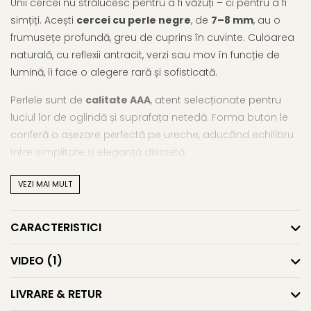
Unii cercei nu strălucesc pentru a fi văzuți – ci pentru a fi
simțiți. Acești
cercei cu perle negre
, de
7–8 mm
, au o
frumusețe profundă, greu de cuprins în cuvinte. Culoarea
naturală, cu reflexii antracit, verzi sau mov în funcție de
lumină, îi face o alegere rară și sofisticată.
Perlele sunt de
calitate AAA
, atent selecționate pentru
luciul lor de oglindă și suprafața netedă. Forma buton le
conferă o așezare perfectă pe ureche, aducând echilibru
între simplitate și eleganță discretă.
Montura din
argint 925
, cu prindere
tip șurub
, oferă
VEZI MAI MULT
siguranță și confort, fiind ideală pentru purtare zilnică.
Acești
cercei argint cu perle
negre nu sunt doar o
CARACTERISTICI
alegere estetică – sunt o declarație de stil personal,
pentru femeia care nu urmează trenduri, ci le anticipează.
VIDEO
(1)
Vrei să explorezi mai mult? Descoperă gama noastră
LIVRARE & RETUR
de
cercei argint cu perle
și bucură-te de toate modelele