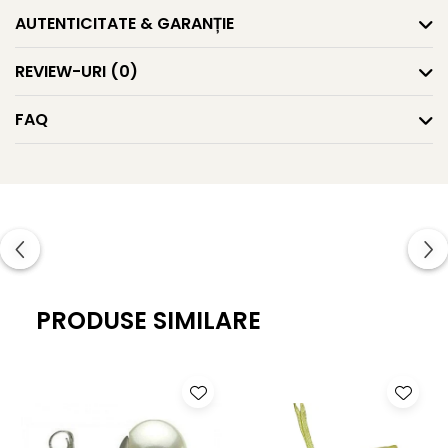
disponibile în colecția de
cercei cu perle
.
AUTENTICITATE & GARANȚIE
Caracteristici tehnice
REVIEW-URI
(0)
Tipul perlei: perle naturale de apă dulce
FAQ
Calitate perle: AAA
Culoare: negru natural, cu reflexii mov, verzi sau
albăstrui
Formă: buton (semirotundă, ușor aplatizată)
Dimensiune perle: 7–8 mm
Lustru: luciu intens, tip oglindă
PRODUSE SIMILARE
Suprafață: netedă, cu imperfecțiuni naturale minime
Montură: argint 925, prindere tip șurub
Greutate: aprox. 1.20 g / pereche