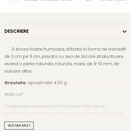
DESCRIERE
O brosa foarte frumoasa, stilizata in forma de trandafir
de 3 cm pe 3 cm, pavata cu zeci de zirconii stralucitoare,
avand o perla naturala, rotunda, mare, de 9-10 mm, de
culoare alba.
Greutate
: aproximativ 4.00 g
Stiati ca?
*majoritatea broselor pot fi transformate intr-un
pandantiv foarte simplu? Se agata pe lantisor trecut prin
orificiul dintre ac si brosa in sine;
VEZI MAI MULT