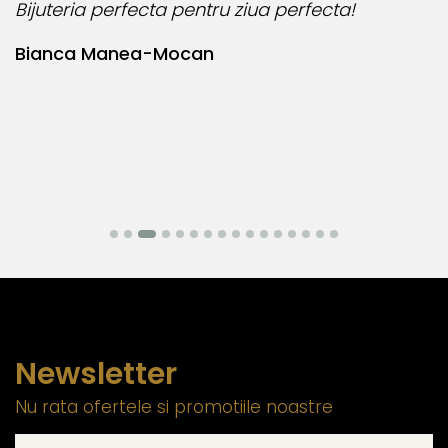
Bijuteria perfecta pentru ziua perfecta!
O
l
Bianca Manea-Mocan
N
Newsletter
Nu rata ofertele si promotiile noastre