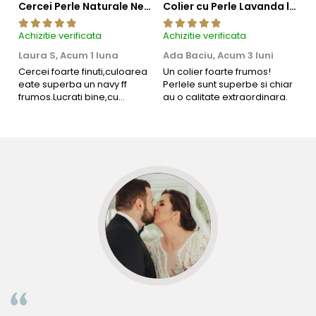
Cercei Perle Naturale Negre 5-6 mm, Buton AAA, Aur 14K (aur 585), Tip Șurub | KASKADDA®
Colier cu Perle Lavanda la Baza Gatului, de 4-5 mm, Perle Rare, Calitate AAA+, Aur 14K | KASKADDA®
Achizitie verificata
Achizitie verificata
Ac
Laura S,
Acum 1 luna
Ada Baciu,
Acum 3 luni
M
4
Cercei foarte finuti,culoarea
Un colier foarte frumos!
eate superba un navy ff
Perlele sunt superbe si chiar
B
frumos.Lucrati bine,cu
au o calitate extraordinara.
b
siguranta am sa revin pt mai
s
multe comenzi.❤️
d
R