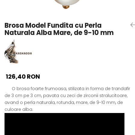
Seturi Perle cu Argint
Brățări cu Perle
Pandantive cu Perle
Brosa Model Fundita cu Perla
Brose cu Perle
Naturala Alba Mare, de 9-10 mm
126,40 RON
O brosa foarte frumoasa, stilizata in forma de trandafir
de 3 cm pe 3 cm, pavata cu zeci de zirconii stralucitoare,
avand o perla naturala, rotunda, mare, de 9-10 mm, de
culoare alba.