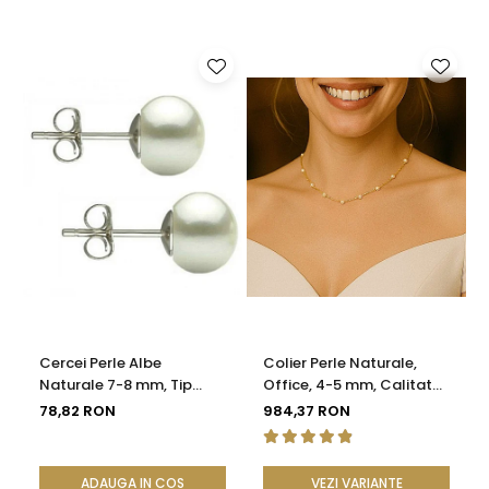
Cercei Perle Albe
Colier Perle Naturale,
Naturale 7-8 mm, Tip
Office, 4-5 mm, Calitate
Șurub, Argint 925 -
AAA, Aur 14K | KASKADDA®
78,82 RON
984,37 RON
Calitate AAA |
KASKADDA®
ADAUGA IN COS
VEZI VARIANTE