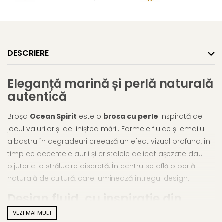
DESCRIERE
Eleganță marină și perlă naturală
autentică
Broșa
Ocean Spirit
este o
brosa cu perle
inspirată de
jocul valurilor și de liniștea mării. Formele fluide și emailul
albastru în degradeuri creează un efect vizual profund, în
timp ce accentele aurii și cristalele delicat așezate dau
bijuteriei o strălucire discretă. În centru se află o perlă
naturală de cultură, care luminează întregul design.
Design fluid, cu inspirație din
ocean
VEZI MAI MULT