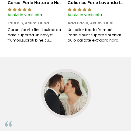
Cercei Perle Naturale Negre 5-6 mm, Buton AAA, Aur 14K (aur 585), Tip Șurub | KASKADDA®
Colier cu Perle Lavanda la Baza Gatului, de 4-5 mm, Perle Rare, Calitate AAA+, Aur 14K | KASKADDA®
Achizitie verificata
Achizitie verificata
Ac
Laura S,
Acum 1 luna
Ada Baciu,
Acum 3 luni
M
4
Cercei foarte finuti,culoarea
Un colier foarte frumos!
eate superba un navy ff
Perlele sunt superbe si chiar
B
frumos.Lucrati bine,cu
au o calitate extraordinara.
b
siguranta am sa revin pt mai
s
multe comenzi.❤️
d
R