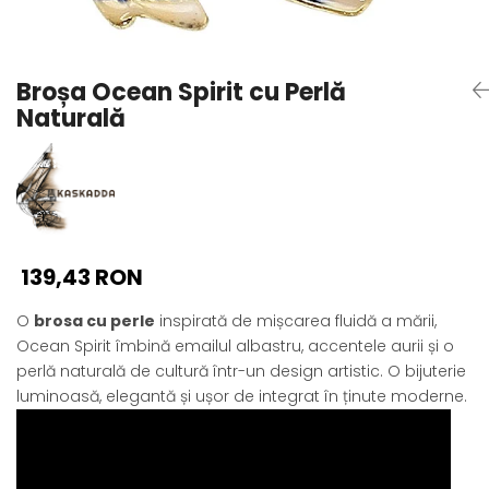
Seturi Perle cu Argint
Brățări cu Perle
Pandantive cu Perle
Broșa Ocean Spirit cu Perlă
Brose cu Perle
Naturală
139,43 RON
O
brosa cu perle
inspirată de mișcarea fluidă a mării,
Ocean Spirit îmbină emailul albastru, accentele aurii și o
perlă naturală de cultură într-un design artistic. O bijuterie
luminoasă, elegantă și ușor de integrat în ținute moderne.