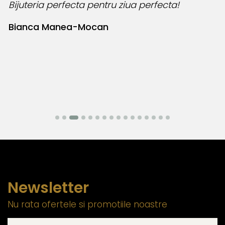
Bijuteria perfecta pentru ziua perfecta!
O
l
Bianca Manea-Mocan
N
Newsletter
Nu rata ofertele si promotiile noastre