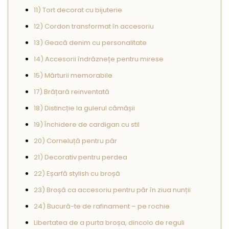
11) Tort decorat cu bijuterie
12) Cordon transformat în accesoriu
13) Geacă denim cu personalitate
14) Accesorii îndrăznețe pentru mirese
15) Mărturii memorabile
17) Brățară reinventată
18) Distincție la gulerul cămășii
19) Închidere de cardigan cu stil
20) Corneluță pentru păr
21) Decorativ pentru perdea
22) Eșarfă stylish cu broșă
23) Broșă ca accesoriu pentru păr în ziua nunții
24) Bucură-te de rafinament – pe rochie
Libertatea de a purta broșa, dincolo de reguli