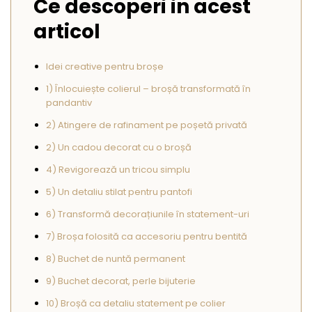
Ce descoperi in acest
Seturi Perle cu Argint
articol
Brățări cu Perle
Pandantive cu Perle
Idei creative pentru broșe
Brose cu Perle
1) Înlocuiește colierul – broșă transformată în
pandantiv
2) Atingere de rafinament pe poșetă privată
2) Un cadou decorat cu o broșă
4) Revigorează un tricou simplu
5) Un detaliu stilat pentru pantofi
6) Transformă decorațiunile în statement-uri
7) Broșa folosită ca accesoriu pentru bentită
8) Buchet de nuntă permanent
9) Buchet decorat, perle bijuterie
10) Broșă ca detaliu statement pe colier