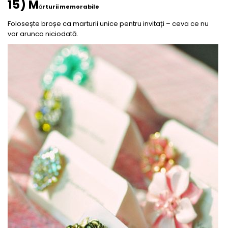
15) M
ă
rturii memorabile
Folosește broșe ca marturii unice pentru invitați – ceva ce nu
vor arunca niciodată.