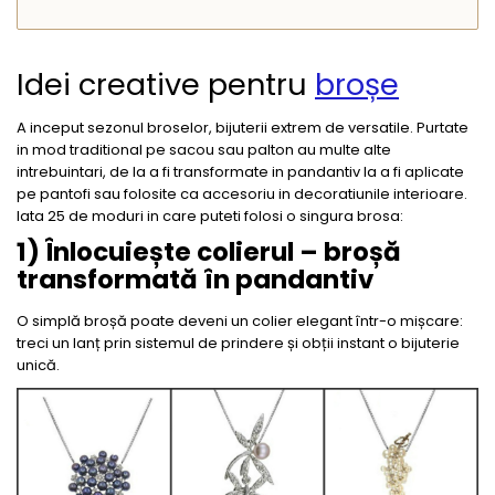
Idei creative pentru
broșe
A inceput sezonul broselor, bijuterii extrem de versatile. Purtate
in mod traditional pe sacou sau palton au multe alte
intrebuintari, de la a fi transformate in pandantiv la a fi aplicate
pe pantofi sau folosite ca accesoriu in decoratiunile interioare.
Iata 25 de moduri in care puteti folosi o singura brosa:
1) Înlocuiește colierul – broșă
transformată în pandantiv
O simplă broșă poate deveni un colier elegant într-o mișcare:
treci un lanț prin sistemul de prindere și obții instant o bijuterie
unică.