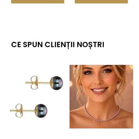
apreciată, perfectă pentru a fi oferită cuiva drag.
Pentru a descoperi această piesă specială, te invităm să
adaugi în coș Broșa Emerald Leaf cu Perlă Naturală și să îți
completezi colecția cu o bijuterie rafinată.
CE SPUN CLIENȚII NOȘTRI