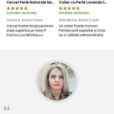
Cercei Perle Naturale Negre 5-6 mm, Buton AAA, Aur 14K (aur 585), Tip Șurub | KASKADDA®
Colier cu Perle Lavanda la Baza Gatului, de 4-5 mm, Perle Rare, Calitate AAA+, Aur 14K | KASKADDA®
Achizitie verificata
Achizitie verificata
Ac
Laura S,
Acum 1 luna
Ada Baciu,
Acum 3 luni
M
4
Cercei foarte finuti,culoarea
Un colier foarte frumos!
eate superba un navy ff
Perlele sunt superbe si chiar
B
frumos.Lucrati bine,cu
au o calitate extraordinara.
b
siguranta am sa revin pt mai
s
multe comenzi.❤️
d
R