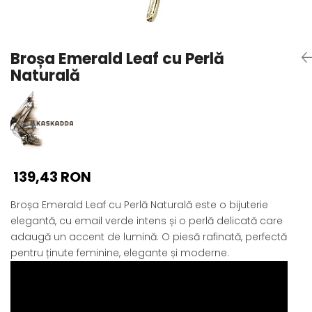
Seturi Perle cu Argint
Brățări cu Perle
Pandantive cu Perle
Broșa Emerald Leaf cu Perlă
Brose cu Perle
Naturală
139,43 RON
Broșa Emerald Leaf cu Perlă Naturală este o bijuterie
elegantă, cu email verde intens și o perlă delicată care
adaugă un accent de lumină. O piesă rafinată, perfectă
pentru ținute feminine, elegante și moderne.