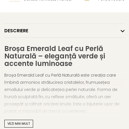
DESCRIERE
Broșa Emerald Leaf cu Perlă
Naturală – eleganță verde și
accente luminoase
Broșa Emerald Leaf cu Perlă Naturală este creația care
îmbină armonios strălucirea cristalelor, frumusețea
emailului verde și delicatețea perlei naturale. Forma de
frunză sculptată fin, cu reflexe smălțuite, oferă un aer
proaspăt și rafinat oricărei ținute. Este o bijuterie ușor de
purtat și imposibil de trecut cu vederea.
Detalii care încântă
VEZI MAI MULT