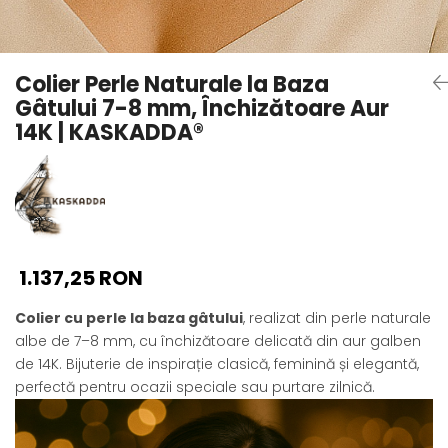
Seturi Perle cu Argint
Brățări cu Perle
Pandantive cu Perle
Colier Perle Naturale la Baza
Brose cu Perle
Gâtului 7-8 mm, Închizătoare Aur
14K | KASKADDA®
1.137,25 RON
Colier cu perle la baza gâtului
, realizat din perle naturale
albe de 7–8 mm, cu închizătoare delicată din aur galben
de 14K. Bijuterie de inspirație clasică, feminină și elegantă,
perfectă pentru ocazii speciale sau purtare zilnică.