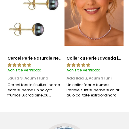
Cercei Perle Naturale Negre 5-6 mm, Buton AAA, Aur 14K (aur 585), Tip Șurub | KASKADDA®
Colier cu Perle Lavanda la Baza Gatului, de 4-5 mm, Perle Rare, Calitate AAA+, Aur 14K | KASKADDA®
Achizitie verificata
Achizitie verificata
Ac
Laura S,
Acum 1 luna
Ada Baciu,
Acum 3 luni
M
4
Cercei foarte finuti,culoarea
Un colier foarte frumos!
eate superba un navy ff
Perlele sunt superbe si chiar
B
frumos.Lucrati bine,cu
au o calitate extraordinara.
b
siguranta am sa revin pt mai
s
multe comenzi.❤️
d
R