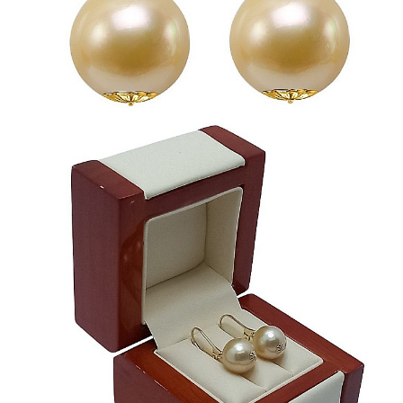
Seturi Perle cu Argint
Brățări cu Perle
Pandantive cu Perle
Brose cu Perle