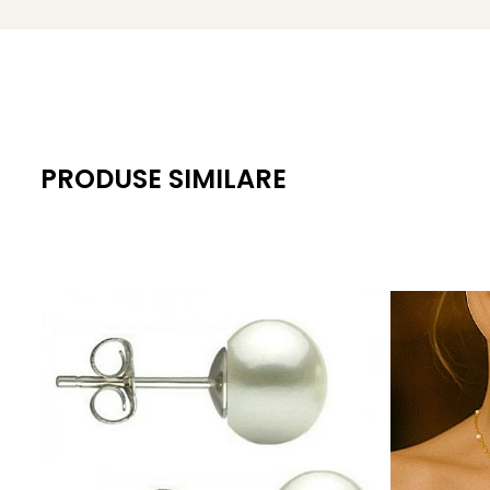
Dimensiune perle: 10,5–11 mm
Lustru: catifelat, de calitate superioară
Suprafață: netedă, cu semne naturale fine
Montură: aur galben 14K (aur 585), toate componentel
PRODUSE SIMILARE
Lungime totală cercei: aprox. 28 mm
Greutate: aprox. 4 g / pereche
Certificare: certificat de garanție și autenticitate KASK
KASKADDA
este un brand european de bijuterii premium, c
metale prețioase certificate. Fiecare bijuterie cu perle est
Pentru femeile care nu aleg la întâmplare – acești
cercei
Despre perlele South Sea: