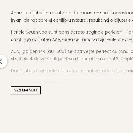
Anumite bijuterii nu sunt doar frumoase – sunt impresion
în ani de răbdare și echilibru natural, rezultând o bijuterie
Perlele South Sea sunt considerate „reginele perlelor” – iar
să atingă calitatea AAA, ceea ce face ca bijuteriile create
Aurul galben 14K (aur 585) se potrivește perfect cu tonul c
și suficient de versatili pentru a fi purtați cu o ținută simpl
Dacă iubești bijuteriile cu impact vizual, vei adora și alți
ce
Caracteristici tehnice
VEZI MAI MULT
Tipul perlei: perle naturale aurii South Sea, de apă săra
Calitate perle: AAA
Culoare: auriu natural, nobil
Formă: rotundă