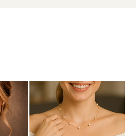
zate din perle naturale selectate manual, montate în
tă proveniența naturală a perlelor.
subtilă și rară, cu un farmec care nu se uită.