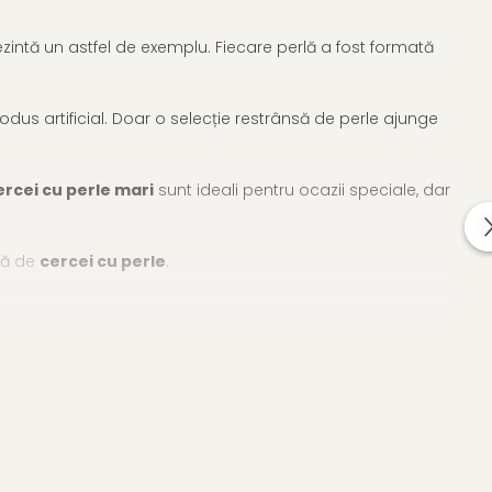
zintă un astfel de exemplu. Fiecare perlă a fost formată
rodus artificial. Doar o selecție restrânsă de perle ajunge
ercei cu perle mari
sunt ideali pentru ocazii speciale, dar
tă de
cercei cu perle
.