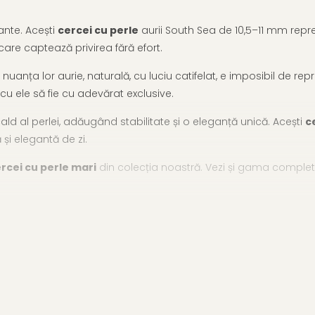
ante. Acești
cercei cu perle
aurii South Sea de 10,5–11 mm repre
 care captează privirea fără efort.
 nuanța lor aurie, naturală, cu luciu catifelat, e imposibil de rep
 cu ele să fie cu adevărat exclusive.
ald al perlei, adăugând stabilitate și o eleganță unică. Acești
c
ă și elegantă de zi.
rcei cu perle mari
din colecția noastră. Vezi și gama comple
tă