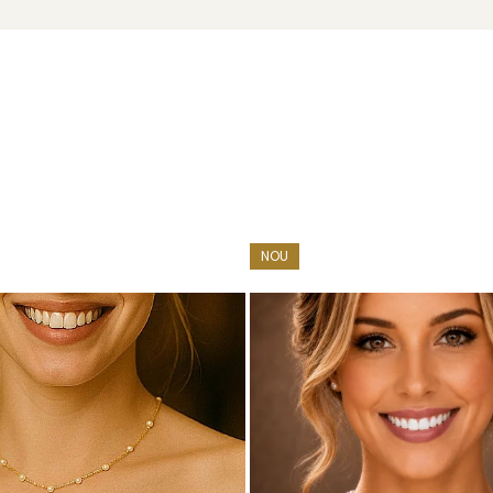
e metalice
NOU
ADDA
u marcă înregistrată în 27 de țări. Toate produsele sunt reali
e însoțită de un certificat de garanție și autenticitate care ates
 cu perle South Sea
de 10,5–11 mm sunt o bijuterie cu greutate, 