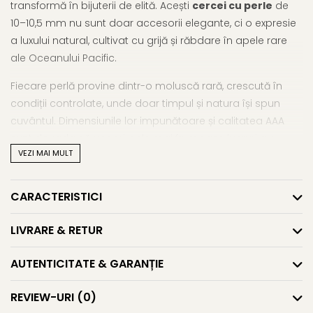
transformă în bijuterii de elită. Acești
cercei cu perle
de
10–10,5 mm nu sunt doar accesorii elegante, ci o expresie
a luxului natural, cultivat cu grijă și răbdare în apele rare
ale Oceanului Pacific.
Fiecare perlă provine dintr-o moluscă rară, crescută în
condiții controlate, unde doar timpul și natura își spun
cuvântul. Dimensiunile lor impunătoare și calitatea AAA
sunt dovada că uneori, cele mai frumoase lucruri au
VEZI MAI MULT
nevoie de ani pentru a prinde contur.
Montura din
aur galben 14K (aur 585)
vine să
CARACTERISTICI
completeze cu finețe fiecare detaliu, fără să distragă
atenția de la perla în sine. Acești
cercei cu perle
LIVRARE & RETUR
naturale
sunt creați pentru femeile care iubesc piesele
rare, purtabile și care spun ceva despre cine sunt – fără a
AUTENTICITATE & GARANȚIE
rosti un cuvânt.
REVIEW-URI
(0)
Asemenea designuri regăsești și în selecția noastră