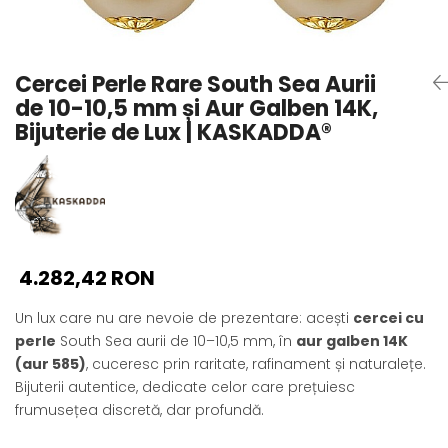
Seturi Perle cu Argint
Brățări cu Perle
Pandantive cu Perle
Cercei Perle Rare South Sea Aurii
Brose cu Perle
de 10-10,5 mm și Aur Galben 14K,
Bijuterie de Lux | KASKADDA®
4.282,42 RON
Un lux care nu are nevoie de prezentare: acești
cercei cu
perle
South Sea aurii de 10–10,5 mm, în
aur galben 14K
(aur 585)
, cuceresc prin raritate, rafinament și naturalețe.
Bijuterii autentice, dedicate celor care prețuiesc
frumusețea discretă, dar profundă.