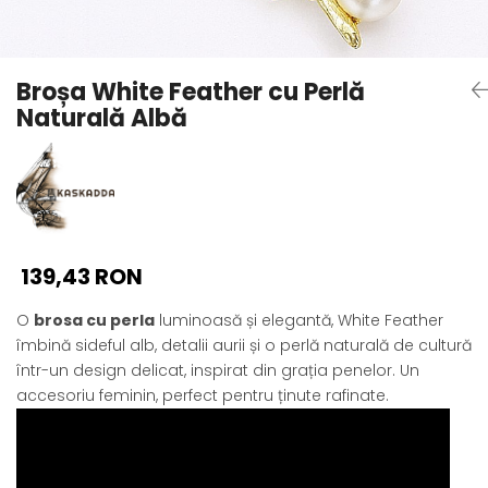
Seturi Perle cu Argint
Brățări cu Perle
Pandantive cu Perle
Broșa White Feather cu Perlă
Brose cu Perle
Naturală Albă
139,43 RON
O
brosa cu perla
luminoasă și elegantă, White Feather
îmbină sideful alb, detalii aurii și o perlă naturală de cultură
într-un design delicat, inspirat din grația penelor. Un
accesoriu feminin, perfect pentru ținute rafinate.