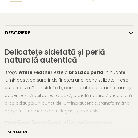
DESCRIERE
Delicatețe sidefată și perlă
naturală autentică
Broșa
White Feather
este o
brosa cu perla
în nuanțe
luminoase, ce surprinde finețea unei pene stilizate. Piesa
este realizată din sidef alb, completat de elemente aurii și
accente strălucitoare. La bază, o perlă naturală de cultură
albă adaugă un punct de lumină autentic, transformând
broșa într-un accesoriu elegant și expresiv.
Design inspirat din mișcarea
ușoară a penelor
VEZI MAI MULT