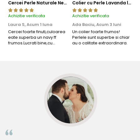
Cercei Perle Naturale Negre 5-6 mm, Buton AAA, Aur 14K (aur 585), Tip Șurub | KASKADDA®
Colier cu Perle Lavanda la Baza Gatului, de 4-5 mm, Perle Rare, Calitate AAA+, Aur 14K | KASKADDA®
Achizitie verificata
Achizitie verificata
Ac
Laura S,
Acum 1 luna
Ada Baciu,
Acum 3 luni
M
4
Cercei foarte finuti,culoarea
Un colier foarte frumos!
eate superba un navy ff
Perlele sunt superbe si chiar
B
frumos.Lucrati bine,cu
au o calitate extraordinara.
b
siguranta am sa revin pt mai
s
multe comenzi.❤️
d
R