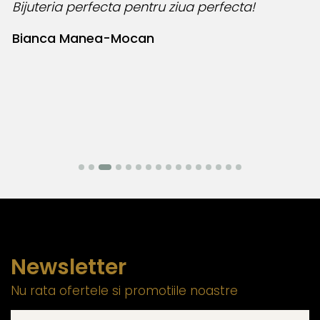
Bijuteria perfecta pentru ziua perfecta!
O
l
Bianca Manea-Mocan
N
Newsletter
Nu rata ofertele si promotiile noastre