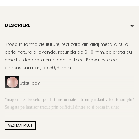
DESCRIERE
Brosa in forma de fluture, realizata din aliaj metalic cu o
perla naturala lavanda, rotunda de 9-10 mm, colorata cu
email si decorata cu zirconii cubice. Brosa este de
dimensiuni mari, de 50/31 mm
Stiati ca?
*majoritatea broselor pot fi transformate intr-un pandantiv foarte simplu?
Se agata pe lantisor trecut prin orificiul dintre ac si brosa in sine;
*brosele sunt purtate mai ales in anotimpul racoros, cand majoritatea
VEZI MAI MULT
bijuteriilor sunt ascunse sub hainele groase, gluga sau palarii, fiind
singurele bijuterii vizibile;