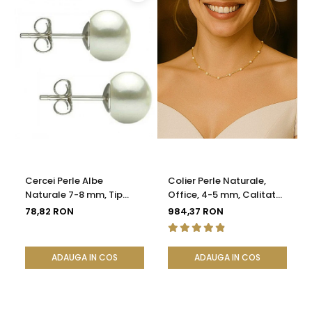
Cercei Perle Albe
Colier Perle Naturale,
Naturale 7-8 mm, Tip
Office, 4-5 mm, Calitate
Șurub, Argint 925 -
AAA, Aur 14K | KASKADDA®
78,82 RON
984,37 RON
Calitate AAA |
KASKADDA®
ADAUGA IN COS
ADAUGA IN COS