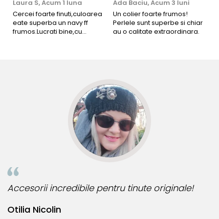
Laura S,
Acum 1 luna
Ada Baciu,
Acum 3 luni
M
4
Cercei foarte finuti,culoarea
Un colier foarte frumos!
eate superba un navy ff
Perlele sunt superbe si chiar
B
frumos.Lucrati bine,cu
au o calitate extraordinara.
b
siguranta am sa revin pt mai
s
multe comenzi.❤️
d
R
Accesorii incredibile pentru tinute originale!
B
Otilia Nicolin
B