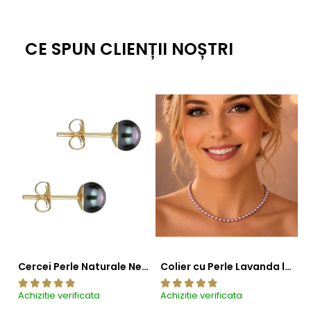
CE SPUN CLIENȚII NOȘTRI
Cercei Perle Naturale Negre 5-6 mm, Buton AAA, Aur 14K (aur 585), Tip Șurub | KASKADDA®
Colier cu Perle Lavanda la Baza Gatului, de 4-5 mm, Perle Rare, Calitate AAA+, Aur 14K | KASKADDA®
Achizitie verificata
Achizitie verificata
Ac