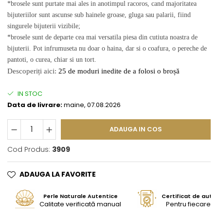
*brosele sunt purtate mai ales in anotimpul racoros, cand majoritatea
bijuteriilor sunt ascunse sub hainele groase, gluga sau palarii, fiind
singurele bijuterii vizibile;
*brosele sunt de departe cea mai versatila piesa din cutiuta noastra de
bijuterii. Pot infrumuseta nu doar o haina, dar si o coafura, o pereche de
pantoti, o curea, chiar si un tort.
Descoperiți aici:
25 de moduri inedite de a folosi o broșă
IN STOC
Data de livrare:
maine, 07.08.2026
ADAUGA IN COS
Cod Produs:
3909
ADAUGA LA FAVORITE
Perle Naturale Autentice
Certificat de aute
Calitate verificată manual
Pentru fiecare bi