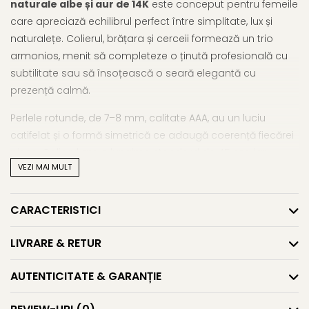
naturale albe și aur de 14K
este conceput pentru femeile
care apreciază echilibrul perfect între simplitate, lux și
naturalețe. Colierul, brățara și cerceii formează un trio
armonios, menit să completeze o ținută profesională cu
subtilitate sau să însoțească o seară elegantă cu
prezență calmă.
Perlele rotunde, de 7–8 mm, calitate AAA, au un luciu
catifelat și o formă simetrică ce adaugă coerență fiecărei
piese. Colierul are o lungime standard de 45 cm, iar
VEZI MAI MULT
brățara – 18 cm. Cerceii cu tortiță închisă din aur 14K sunt
comozi, eleganți și practici în orice context.
CARACTERISTICI
Acest
set cu perle albe și aur galben 14K
este o alegere
nemuritoare, gândită pentru femei sigure pe ele, care își
LIVRARE & RETUR
exprimă stilul prin detalii autentice, nu prin excese. Poate
deveni un cadou de neuitat, dar și o investiție personală în
AUTENTICITATE & GARANȚIE
frumusețea de fiecare zi.