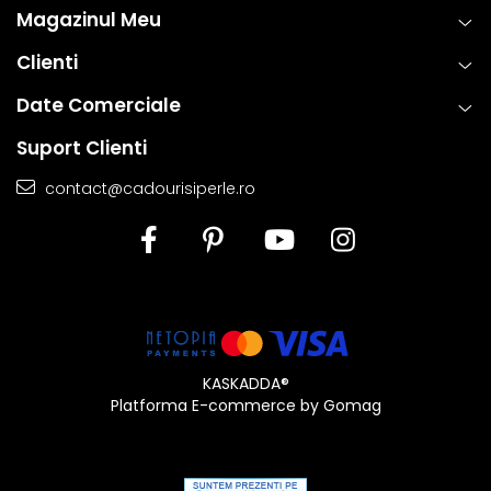
tehnici standardizate la nivel global, fiecare piesa ramane nu
Magazinul Meu
doar eleganta, ci si sigura si rezistenta la uzura zilnica. Astfel,
Clienti
clientii se pot bucura de bijuterii rafinate, concepute pentru a
oferi atat placere estetica, cat si fiabilitate de lunga durata.
Date Comerciale
Suport Clienti
contact@cadourisiperle.ro
KASKADDA®
Platforma E-commerce by Gomag