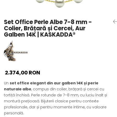
Seturi Perle cu Argint
Brățări cu Perle
Pandantive cu Perle
Set Office Perle Albe 7-8 mm -
Brose cu Perle
Colier, Brățară și Cercei, Aur
Galben 14K | KASKADDA®
2.374,00 RON
Un
set office elegant din aur galben 14K și perle
naturale albe
, compus din colier, brățară și cercei cu
tortiță închisă. Perle rotunde de 7–8 mm, cu luciu înalt și
montură prețioasă. Bijuterii clasice pentru contexte
profesionale, dar și pentru momente intime, cu valoare
personală.