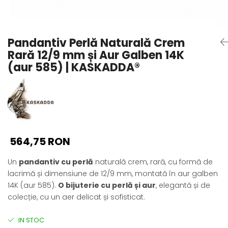
Seturi Perle cu Argint
Brățări cu Perle
Pandantive cu Perle
Pandantiv Perlă Naturală Crem
Brose cu Perle
Rară 12/9 mm și Aur Galben 14K
(aur 585) | KASKADDA®
564,75 RON
Un
pandantiv cu perlă
naturală crem, rară, cu formă de
lacrimă și dimensiune de 12/9 mm, montată în aur galben
14K (aur 585).
O bijuterie cu perlă și aur
, elegantă și de
colecție, cu un aer delicat și sofisticat.
IN STOC