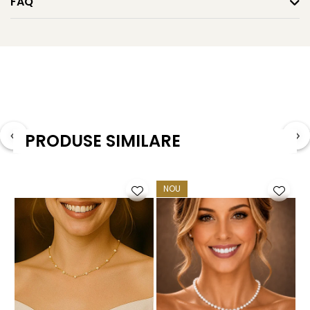
FAQ
Tipul perlei: perle naturale de cultură, tip Edison
Culoare: alb natural
Forma: Baroque (neregulată, organică)
Calitate: AAA
Dimensiuni perle: 12x16,5 – 13,5x25 mm
PRODUSE SIMILARE
Metal: aur galben 14K (aur 585)
Sistem de prindere: tortiță închisă
NOU
Greutate: aprox. 9 g / pereche
Ambalaj: cutie de bijuterii cadou
Garanție: certificat de autenticitate și garanție inclus
KASKADDA® este un brand european de bijuterii premium,
cu marcă înregistrată în 27 de țări. Toate produsele sunt