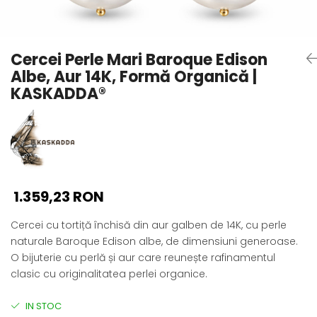
Seturi Perle cu Argint
Brățări cu Perle
Pandantive cu Perle
Cercei Perle Mari Baroque Edison
Brose cu Perle
Albe, Aur 14K, Formă Organică |
KASKADDA®
1.359,23 RON
Cercei cu tortiță închisă din aur galben de 14K, cu perle
naturale Baroque Edison albe, de dimensiuni generoase.
O bijuterie cu perlă și aur care reunește rafinamentul
clasic cu originalitatea perlei organice.
IN STOC