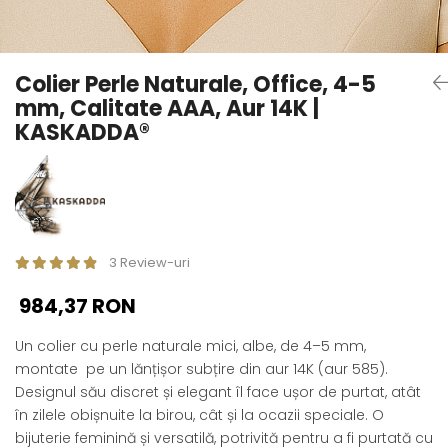
Seturi Perle cu Argint
Brățări cu Perle
Pandantive cu Perle
Colier Perle Naturale, Office, 4-5
Brose cu Perle
mm, Calitate AAA, Aur 14K |
KASKADDA®
3 Review-uri
984,37 RON
Un colier cu perle naturale mici, albe, de 4–5 mm,
montate pe un lănțișor subțire din aur 14K (aur 585).
Designul său discret și elegant îl face ușor de purtat, atât
în zilele obișnuite la birou, cât și la ocazii speciale. O
bijuterie feminină și versatilă, potrivită pentru a fi purtată cu