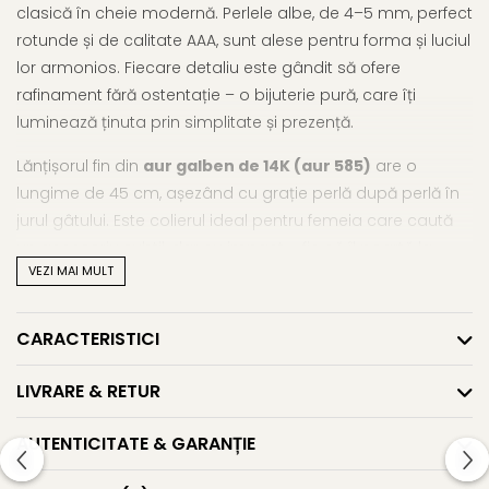
clasică în cheie modernă. Perlele albe, de 4–5 mm, perfect
rotunde și de calitate AAA, sunt alese pentru forma și luciul
lor armonios. Fiecare detaliu este gândit să ofere
rafinament fără ostentație – o bijuterie pură, care îți
luminează ținuta prin simplitate și prezență.
Lănțișorul fin din
aur galben de 14K (aur 585)
are o
lungime de 45 cm, așezând cu grație perlă după perlă în
jurul gâtului. Este colierul ideal pentru femeia care caută
un accesoriu subtil, dar cu impact – fie că îl poartă la
VEZI MAI MULT
birou, la o cină discretă sau la un eveniment formal.
Acest
colier cu perle naturale
este și o idee minunată
CARACTERISTICI
de dar: o bijuterie unică, cu valoare simbolică, care poate
fi oferită pentru a marca un moment important sau, pur și
LIVRARE & RETUR
simplu, din drag de frumos.
AUTENTICITATE & GARANȚIE
Poți descoperi și
alte modele de coliere cu perle mici
,
gândite pentru feminitate pură, sau să explorezi
întreaga