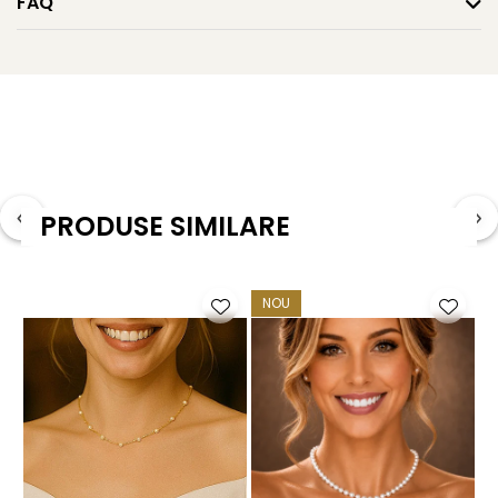
FAQ
Tipul perlei: perle naturale de cultură, tip Edison
Culoare: alb natural
Forma: Baroque (neregulată, organică)
Calitate: AAA
Dimensiuni perle: 12x16,5 – 13,5x25 mm
PRODUSE SIMILARE
Metal: aur galben 14K (aur 585)
Sistem de prindere: tortiță închisă
NOU
Greutate: aprox. 9 g / pereche
Ambalaj: cutie de bijuterii cadou
Garanție: certificat de autenticitate și garanție inclus
KASKADDA® este un brand european de bijuterii premium,
cu marcă înregistrată în 27 de țări. Toate produsele sunt