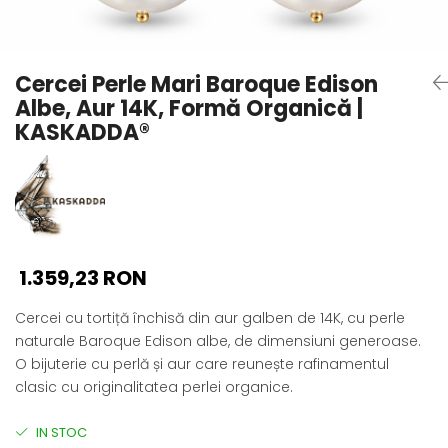
Seturi Perle cu Argint
Brățări cu Perle
Pandantive cu Perle
Cercei Perle Mari Baroque Edison
Brose cu Perle
Albe, Aur 14K, Formă Organică |
KASKADDA®
1.359,23 RON
Cercei cu tortiță închisă din aur galben de 14K, cu perle
naturale Baroque Edison albe, de dimensiuni generoase.
O bijuterie cu perlă și aur care reunește rafinamentul
clasic cu originalitatea perlei organice.
IN STOC