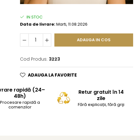
IN STOC
Data de livrare:
Marti, 11.08.2026
ADAUGA IN COS
Cod Produs:
3223
ADAUGA LA FAVORITE
vrare rapidă (24–
Retur gratuit în 14
48h)
zile
Procesare rapidă a
Fără explicații, fără griji
comenzilor