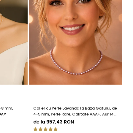
izate din perle naturale selectate manual, montate în
tă proveniența naturală a perlelor.
e.
7-8 mm,
Colier cu Perle Lavanda la Baza Gatului, de
Ce
DA®
4-5 mm, Perle Rare, Calitate AAA+, Aur 14K
(a
| KASKADDA®
de la 957,43 RON
5