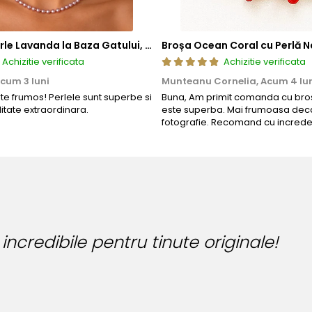
Colier cu Perle Lavanda la Baza Gatului, de 4-5 mm, Perle Rare, Calitate AAA+, Aur 14K | KASKADDA®
Broșa Ocean Coral cu Perlă N
Achizitie verificata
Achizitie verificata
cum 3 luni
Munteanu Cornelia,
Acum 4 lu
rte frumos! Perlele sunt superbe si
Buna, Am primit comanda cu bros
litate extraordinara.
este superba. Mai frumoasa deca
fotografie. Recomand cu increde
uteria perfecta pentru ziua perfecta!
nca Manea-Mocan