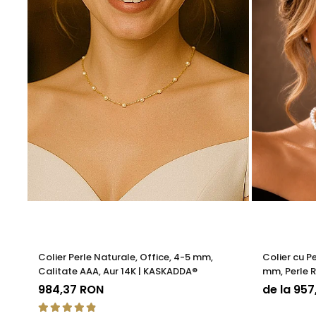
KASKADDA®
este un brand european de bijuterii premium,
metale prețioase certificate. Fiecare bijuterie cu perle est
Poartă acest
set office din aur 14K și perle albe
ca parte
Colier Perle Naturale, Office, 4-5 mm,
Colier cu P
Calitate AAA, Aur 14K | KASKADDA®
mm, Perle R
KASKADDA
984,37 RON
de la 95