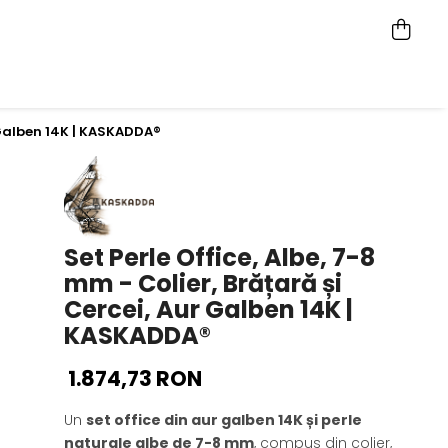
r Galben 14K | KASKADDA®
Set Perle Office, Albe, 7-8
mm - Colier, Brățară și
Cercei, Aur Galben 14K |
KASKADDA®
1.874,73 RON
Un
set office din aur galben 14K și perle
naturale albe de 7-8 mm
, compus din colier,