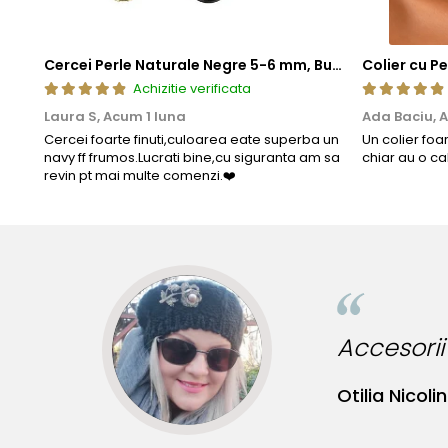
Cercei Perle Naturale Negre 5-6 mm, Buton AAA, Aur 14K (aur 585), Tip Șurub | KASKADDA®
Achizitie verificata
Laura S,
Acum 1 luna
Ada Baciu,
A
Cercei foarte finuti,culoarea eate superba un
Un colier foa
navy ff frumos.Lucrati bine,cu siguranta am sa
chiar au o ca
revin pt mai multe comenzi.❤️
Bij
Bia