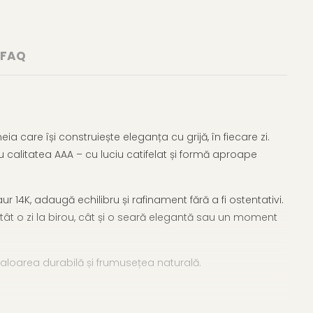
FAQ
a care își construiește eleganța cu grijă, în fiecare zi.
ru calitatea AAA – cu luciu catifelat și formă aproape
ur 14K, adaugă echilibru și rafinament fără a fi ostentativi.
tât o zi la birou, cât și o seară elegantă sau un moment
 valoarea durabilă și frumusețea naturală.