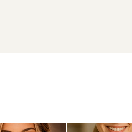
4K (aur 585)
eptibile