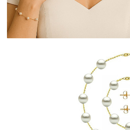
Seturi Perle cu Argint
Brățări cu Perle
Pandantive cu Perle
Brose cu Perle