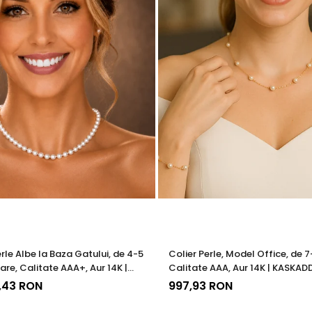
 cu marcă înregistrată în 27 de țări. Toate produsele sunt real
e însoțită de un certificat de garanție și autenticitate care ates
 din eleganța ta zilnică – o declarație de rafinament și claritat
erle Albe la Baza Gatului, de 4-5
Colier Perle, Model Office, de 
are, Calitate AAA+, Aur 14K |
Calitate AAA, Aur 14K | KASKAD
®
7,43 RON
997,93 RON