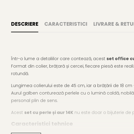
DESCRIERE
CARACTERISTICI
LIVRARE & RETU
Într-o lume a detaliilor care contează, acest
set office c
Format din colier, brățară și cercei, fiecare piesă este re
rotundă.
Lungimea colierului este de 45 cm, iar a brățării de 18 cm –
Aurul galben conturează perlele cu o lumină caldă, nobilă
personal plin de sens.
Acest
set cu perle și aur 14K
nu este doar o bijuterie de p
Caracteristici tehnice