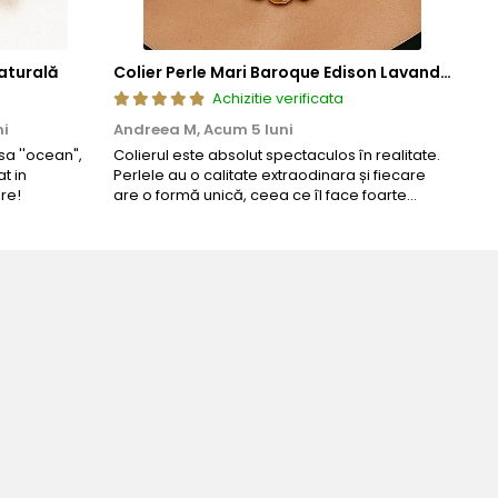
aturală
Colier Perle Mari Baroque Edison Lavandă, Calitatea AAA, Aur 14K | KASKADDA®
Achizitie verificata
ni
Andreea M,
Acum 5 luni
Mar
a ''ocean",
Colierul este absolut spectaculos în realitate.
Un c
t in
Perlele au o calitate extraodinara și fiecare
coma
re!
are o formă unică, ceea ce îl face foarte
comp
special. Nu seamănă cu nimic din ce am văzut
până acum. L-am purtat la un eveniment și am
primit multe ...