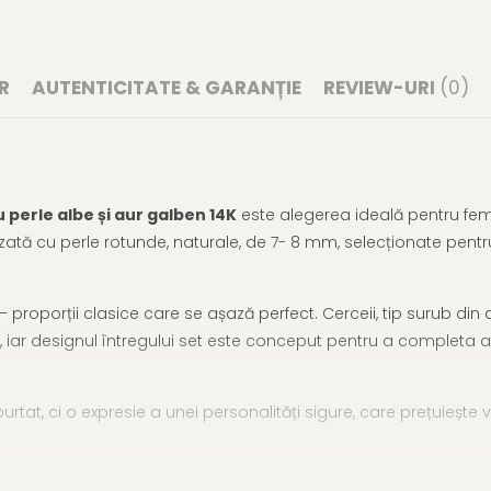
R
AUTENTICITATE & GARANȚIE
REVIEW-URI
(0)
u perle albe și aur galben 14K
este alegerea ideală pentru femei
alizată cu perle rotunde, naturale, de 7- 8 mm, selecționate pent
 proporții clasice care se așază perfect. Cerceii, tip surub din a
, iar designul întregului set este conceput pentru a completa a
urtat, ci o expresie a unei personalități sigure, care prețuiește