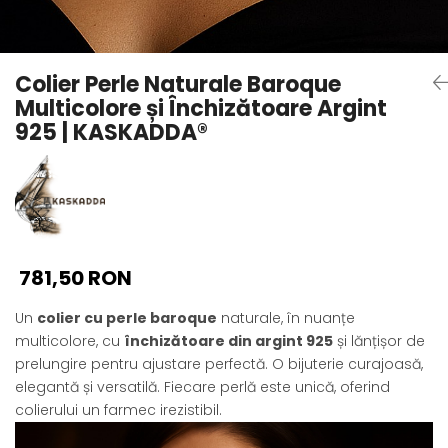
Seturi Perle cu Argint
Brățări cu Perle
Pandantive cu Perle
Colier Perle Naturale Baroque
Brose cu Perle
Multicolore și Închizătoare Argint
925 | KASKADDA®
781,50 RON
Un
colier cu perle baroque
naturale, în nuanțe
multicolore, cu
închizătoare din argint 925
și lănțișor de
prelungire pentru ajustare perfectă. O bijuterie curajoasă,
elegantă și versatilă. Fiecare perlă este unică, oferind
colierului un farmec irezistibil.