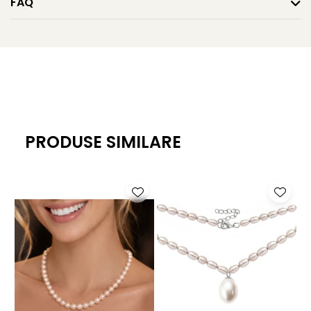
FAQ
Caracteristici tehnice
Tipul perlelor: perle naturale de cultură, de apă dulce
Calitate perle: baroque, unicat
Dimensiuni perle: între 17x22 mm și 18x25 mm
Forma perlelor: baroque (neregulată)
PRODUSE SIMILARE
Nuanțe perle: alb, crem, lavandă, roz sidefat
Lustrul perlelor: intens, iridescent
Închizătoare: argint 925
Lănțișor de prelungire: 3 cm, argint 925
Lungime colier: 43 cm
Greutate: aproximativ 35 g