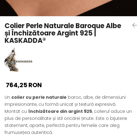
Seturi Perle cu Argint
Brățări cu Perle
Pandantive cu Perle
Colier Perle Naturale Baroque Albe
Brose cu Perle
și Închizătoare Argint 925 |
KASKADDA®
764,25 RON
Un
colier cu perle naturale
baroc, albe, de dimensiuni
impresionante, cu formă unicat și textură expresivă.
Montat cu
închizătoare din argint 925
, colierul aduce un
plus de personalitate și stil oricărei ținute. Este o bijuterie
statement, aparte, perfectă pentru femeile care aleg
frumusețea autentică.