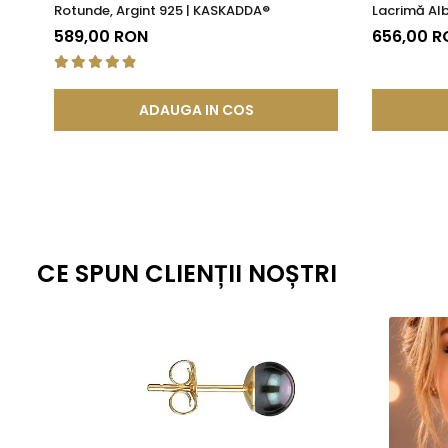
Rotunde, Argint 925 | KASKADDA®
Lacrimă Alb
Princess |
589,00 RON
656,00 R
ADAUGA IN COS
CE SPUN CLIENȚII NOȘTRI