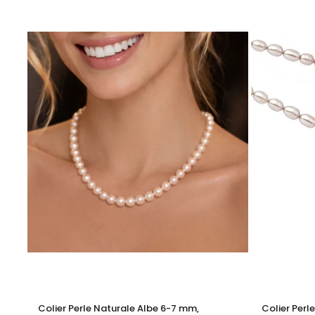
KASKADDA®
este un brand european de bijuterii premium, 
montate în metale prețioase certificate. Fiecare bijuterie 
Adaugă acest
colier cu perle naturale
lung în colecția t
Alegerea detaliilor face diferența. Completează acest co
Colier Perle Naturale Albe 6-7 mm,
Colier Perl