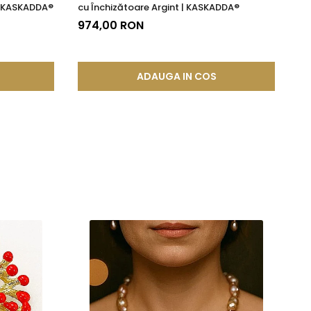
 | KASKADDA®
cu Închizătoare Argint | KASKADDA®
Ro
KA
974,00 RON
6
ADAUGA IN COS