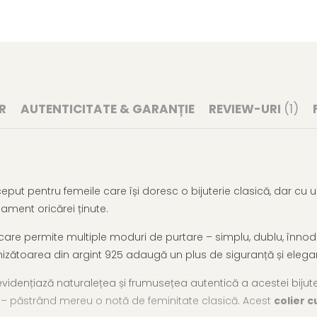
R
AUTENTICITATE & GARANȚIE
REVIEW-URI
(1)
nceput pentru femeile care își doresc o bijuterie clasică, dar cu 
nament oricărei ținute.
are permite multiple moduri de purtare – simplu, dublu, înnod
chizătoarea din argint 925 adaugă un plus de siguranță și eleg
e evidențiază naturalețea și frumusețea autentică a acestei biju
nte – păstrând mereu o notă de feminitate clasică. Acest
colier c