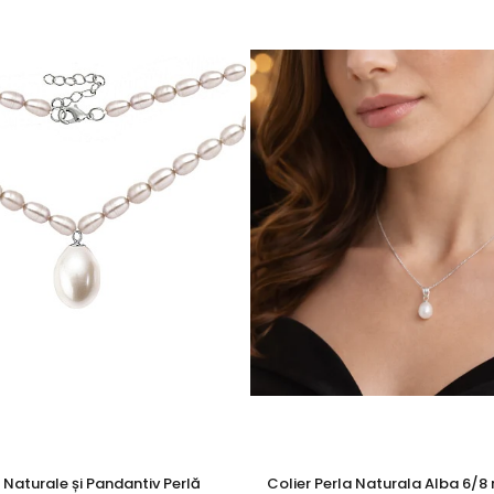
cu marcă înregistrată în 27 de țări. Toate produsele sunt reali
cu perle este însoțită de un certificat de garanție și autenticita
a sau oferă-l unei femei dragi – este o bijuterie care vorbește pri
lier cu o pereche de
cercei cu perle
sau o
brățară
naturală pe
e Naturale și Pandantiv Perlă
Colier Perla Naturala Alba 6/8