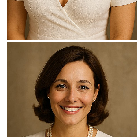
Seturi Perle cu Argint
Brățări cu Perle
Pandantive cu Perle
Brose cu Perle