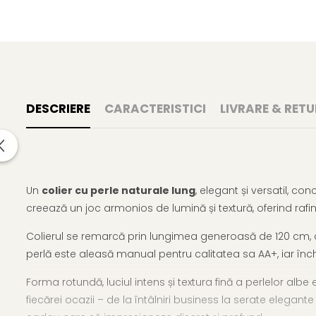
DESCRIERE
CARACTERISTICI
LIVRARE & RETU
Un
colier cu perle naturale lung
, elegant și versatil, co
creează un joc armonios de lumină și textură, oferind rafi
Colierul se remarcă prin lungimea generoasă de 120 cm, c
perlă este aleasă manual pentru calitatea sa AA+, iar în
Forma rotundă, luciul intens și textura fină a perlelor alb
fiecărei ocazii – de la întâlniri business la serate elega