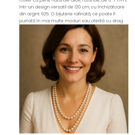
Colier cu perle naturale albe, rotunde, de 6–7 mm,
într-un design versatil de 120 cm, cu închizătoare
din argint 925. O bijuterie rafinată, ce poate fi
purtată în mai multe moduri sau oferită cu drag.