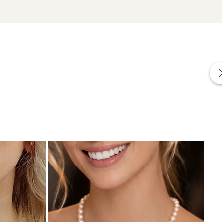
zate din perle naturale de cultură, selectate manual,
te care atestă proveniența naturală a perlelor.
ie.
Vezi toate opțiunile disponibile.
cate in conformitate cu standardele specifice industriei.