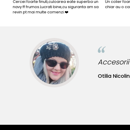
Cercei foarte finuti,culoarea eate superba un
Un colier foa
navy ff frumos.Lucrati bine,cu siguranta am sa
chiar au o ca
revin pt mai multe comenzi.❤️
Bijuter
Bianca M