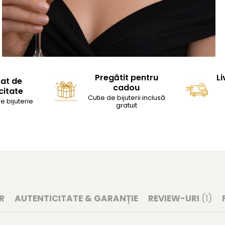
Pregătit pentru
Li
cat de
cadou
citate
Cutie de bijuterii inclusă
e bijuterie
gratuit
R
AUTENTICITATE & GARANȚIE
REVIEW-URI
(1)