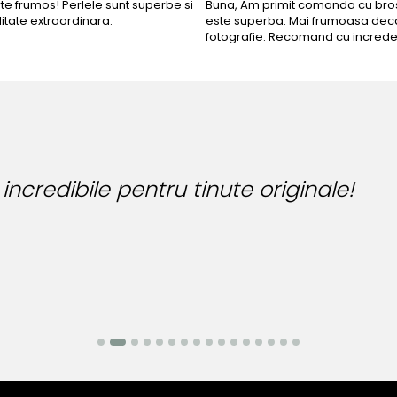
rte frumos! Perlele sunt superbe si
Buna, Am primit comanda cu bros
litate extraordinara.
este superba. Mai frumoasa deca
fotografie. Recomand cu increde
ia perfecta pentru ziua perfecta!
anea-Mocan