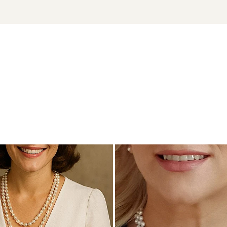
cu marcă înregistrată în 27 de țări. Toate produsele sunt reali
cu perle este însoțită de un certificat de garanție și autenticita
, dar cu prezență, care adaugă emoție și lumină fiecărui moment.
reche de
cercei cu perle
sau o
brățară
fină din aceeași colecț
 aur si argint utilizate in realizarea bijuteriilor
 siguranta bijuteriilor, anumite componente esentiale sunt fabri