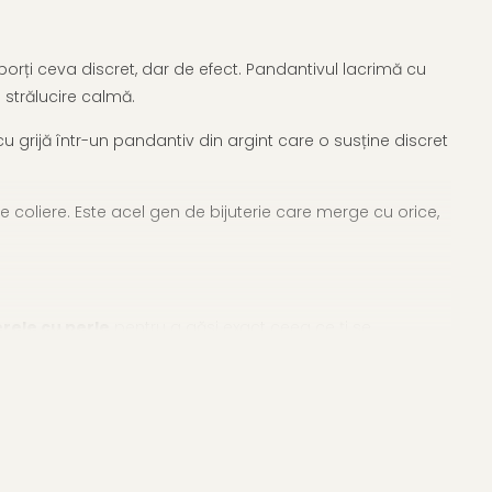
orți ceva discret, dar de efect. Pandantivul lacrimă cu
strălucire calmă.
u grijă într-un pandantiv din argint care o susține discret
te coliere. Este acel gen de bijuterie care merge cu orice,
erele cu perle
pentru a găsi exact ceea ce ți se