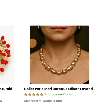
cura de bijuterii rafinate, concepute pentru a oferi atat placere
aturală
Colier Perle Mari Baroque Edison Lavandă, Calitatea AAA, Aur 14K | KASKADDA®
Achizitie verificata
ni
Andreea M,
Acum 4 luni
Mar