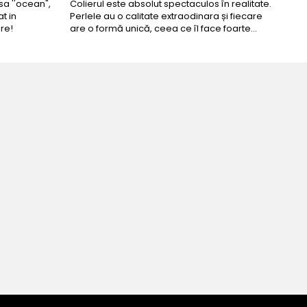
a ''ocean",
Colierul este absolut spectaculos în realitate.
Un c
t in
Perlele au o calitate extraodinara și fiecare
coma
re!
are o formă unică, ceea ce îl face foarte
comp
special. Nu seamănă cu nimic din ce am văzut
până acum. L-am purtat la un eveniment și am
primit multe ...