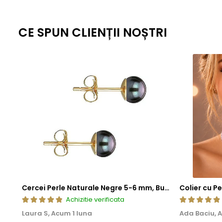
standardizate la nivel global, fiecare piesa ramane nu doar elegant
estetica, cat si fiabilitate de lunga durata.
CE SPUN CLIENȚII NOȘTRI
Cercei Perle Naturale Negre 5-6 mm, Buton AAA, Aur 14K (aur 585), Tip Șurub | KASKADDA®
Achizitie verificata
Laura S,
Acum 1 luna
Ada Baciu,
A