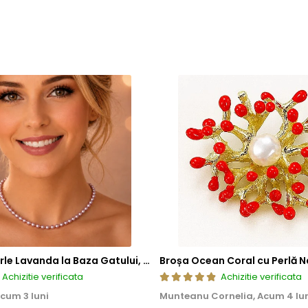
a, ci si sigura si rezistenta la uzura zilnica. Astfel, clientii se pot bu
Colier cu Perle Lavanda la Baza Gatului, de 4-5 mm, Perle Rare, Calitate AAA+, Aur 14K | KASKADDA®
Broșa Ocean Coral cu Perlă N
Achizitie verificata
Achizitie verificata
cum 3 luni
Munteanu Cornelia,
Acum 4 lu