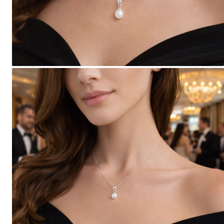
Seturi Perle cu Argint
Brățări cu Perle
Pandantive cu Perle
Brose cu Perle