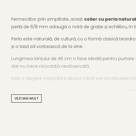
Fermecător prin simplitate, acest
colier cu perla natura
perlă de 6/8 mm adaugă o notă de grație și echilibru, în t
Perla este naturală, de cultură, cu o formă clasică teardro
și o lasă să vorbească de la sine.
Lungimea lanțului de 45 cm o face ideală pentru purtare ziln
dar nu trece niciodată neobservată.
Este o alegere inspirată și atunci când vrei să dăruiești c
Fiecare colier are propria energie – vezi mai multe în
subc
potrivește.
VEZI MAI MULT
Caracteristici tehnice
Tipul perlei: perlă naturală de cultură, apă dulce
Material pandantiv: argint 925