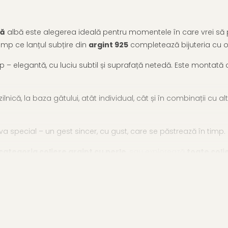
lă
albă este alegerea ideală pentru momentele în care vrei să p
imp ce lanțul subțire din
argint 925
completează bijuteria cu o 
p – elegantă, cu luciu subtil și suprafață netedă. Este montată c
ică, la baza gâtului, atât individual, cât și în combinații cu al
eva special – un gest sincer, cu gust, care se păstrează în timp.
ategoria coliere argint cu perle
, sau explorează
toate coli