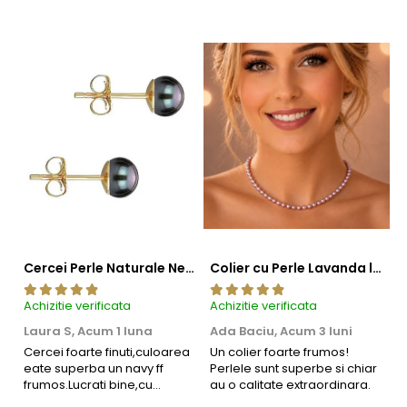
Cercei Perle Naturale Negre 5-6 mm, Buton AAA, Aur 14K (aur 585), Tip Șurub | KASKADDA®
Colier cu Perle Lavanda la Baza Gatului, de 4-5 mm, Perle Rare, Calitate AAA+, Aur 14K | KASKADDA®
Achizitie verificata
Achizitie verificata
Ac
Laura S,
Acum 1 luna
Ada Baciu,
Acum 3 luni
M
4
Cercei foarte finuti,culoarea
Un colier foarte frumos!
eate superba un navy ff
Perlele sunt superbe si chiar
B
frumos.Lucrati bine,cu
au o calitate extraordinara.
b
siguranta am sa revin pt mai
s