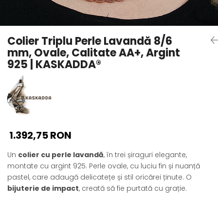
Seturi Perle cu Argint
Brățări cu Perle
Pandantive cu Perle
Colier Triplu Perle Lavandă 8/6
Brose cu Perle
mm, Ovale, Calitate AA+, Argint
925 | KASKADDA®
1.392,75 RON
Un
colier cu perle lavandă
, în trei șiraguri elegante,
montate cu argint 925. Perle ovale, cu luciu fin și nuanță
pastel, care adaugă delicatețe și stil oricărei ținute. O
bijuterie de impact
, creată să fie purtată cu grație.