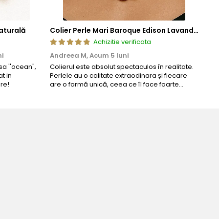
aturală
Colier Perle Mari Baroque Edison Lavandă, Calitatea AAA, Aur 14K | KASKADDA®
Achizitie verificata
ni
Andreea M,
Acum 5 luni
Mar
a ''ocean",
Colierul este absolut spectaculos în realitate.
Un c
t in
Perlele au o calitate extraodinara și fiecare
coma
re!
are o formă unică, ceea ce îl face foarte
comp
special. Nu seamănă cu nimic din ce am văzut
până acum. L-am purtat la un eveniment și am
primit multe ...
 perfecta!