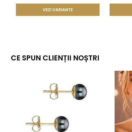
pentru a fi mai rezistent decat in mod normal. Aceasta
VEZI VARIANTE
lunga durata.
Aceasta metoda de fabricatie ofera un echilibru perfect intre este
standardizate la nivel global, fiecare piesa ramane nu doar elegant
estetica, cat si fiabilitate de lunga durata.
CE SPUN CLIENȚII NOȘTRI