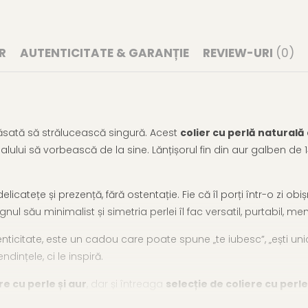
R
AUTENTICITATE & GARANȚIE
REVIEW-URI
(0)
lăsată să strălucească singură. Acest
colier cu perlă naturală
lului să vorbească de la sine. Lănțișorul fin din aur galben de 
elicatețe și prezență, fără ostentație. Fie că îl porți într-o zi
l său minimalist și simetria perlei îl fac versatil, purtabil, me
ticitate, este un cadou care poate spune „te iubesc”, „ești unică
dințele, ci le inspiră.
re cu perle și aur
, dar și întreaga
selecție de coliere cu perle