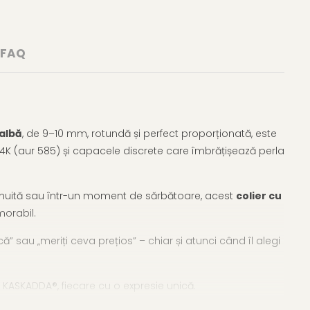
FAQ
 albă
, de 9–10 mm, rotundă și perfect proporționată, este
14K (aur 585) și capacele discrete care îmbrățișează perla
 obișnuită sau într-un moment de sărbătoare, acest
colier cu
morabil.
” sau „meriți ceva prețios” – chiar și atunci când îl alegi
KASKADDA®, fiecare cu o expresie unică.