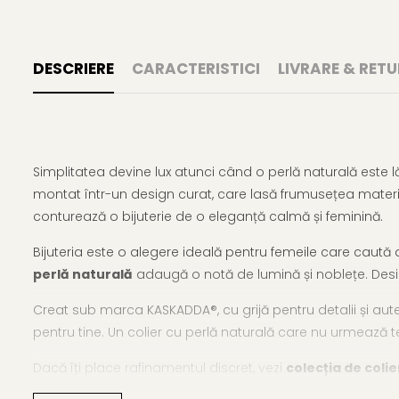
DESCRIERE
CARACTERISTICI
LIVRARE & RETU
Simplitatea devine lux atunci când o perlă naturală este 
montat într-un design curat, care lasă frumusețea materia
conturează o bijuterie de o eleganță calmă și feminină.
Bijuteria este o alegere ideală pentru femeile care caută d
perlă naturală
adaugă o notă de lumină și noblețe. Designu
Creat sub marca KASKADDA®, cu grijă pentru detalii și auten
pentru tine. Un colier cu perlă naturală care nu urmează ten
Dacă îți place rafinamentul discret, vezi
colecția de colie