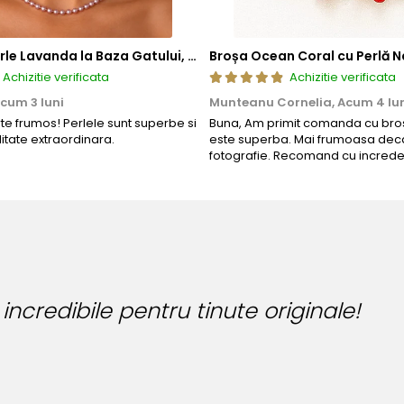
Colier cu Perle Lavanda la Baza Gatului, de 4-5 mm, Perle Rare, Calitate AAA+, Aur 14K | KASKADDA®
Broșa Ocean Coral cu Perlă N
Achizitie verificata
Achizitie verificata
cum 3 luni
Munteanu Cornelia,
Acum 4 lu
rte frumos! Perlele sunt superbe si
Buna, Am primit comanda cu bros
litate extraordinara.
este superba. Mai frumoasa deca
fotografie. Recomand cu increde
Bijuteria perfecta pentru ziua
Bianca Manea-Mocan