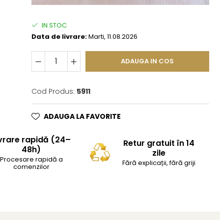
IN STOC
Data de livrare:
Marti, 11.08.2026
ADAUGA IN COS
Cod Produs:
5911
ADAUGA LA FAVORITE
vrare rapidă (24–
Retur gratuit în 14
48h)
zile
Procesare rapidă a
Fără explicații, fără griji
comenzilor