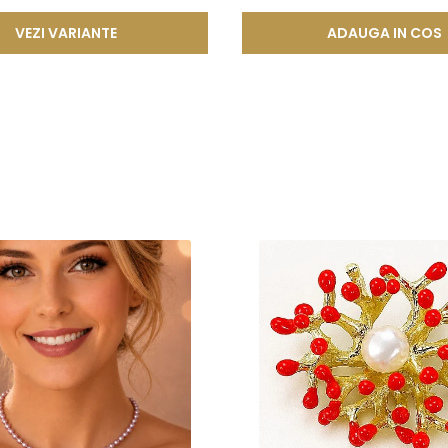
 compozitie confera o durabilitate sporita, reducand riscul de 
VEZI VARIANTE
ADAUGA IN COS
tica, functionalitate si rezistenta, permitand bijuteriilor sa isi pastre
a, ci si sigura si rezistenta la uzura zilnica. Astfel, clientii se pot bu