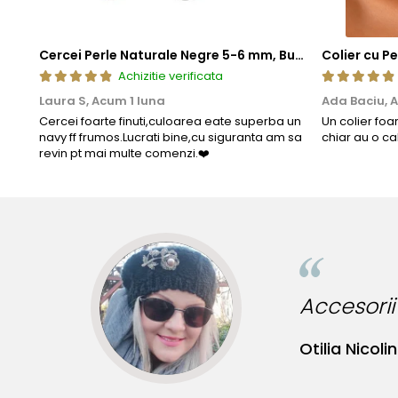
Cercei Perle Naturale Negre 5-6 mm, Buton AAA, Aur 14K (aur 585), Tip Șurub | KASKADDA®
Achizitie verificata
Laura S,
Acum 1 luna
Ada Baciu,
A
Cercei foarte finuti,culoarea eate superba un
Un colier foa
navy ff frumos.Lucrati bine,cu siguranta am sa
chiar au o ca
revin pt mai multe comenzi.❤️