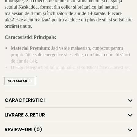
Îmbogățește-ți colecția de bijuterii cu rafinamentul și eleganța
setului Kaskadda, format din colier și brățară cu jad natural
malaesian de 4 mm și închizători de aur de 14 karate. Fiecare
piesă este atent realizată pentru a aduce un plus de stil și sofisticare
oricărei ținute.
Caracteristici Principale:
Material Premium
: Jad verde malaesian, cunoscut pentru
proprietățile sale energetice și estetice, combinat cu închizători
de aur de 14k.
Design Elegant
: Stilul minimalist și sofisticat face ca acest set
să fie perfect atât pentru evenimente speciale, cât și pentru uzul
zilnic.
VEZI MAI MULT
Durabilitate
: Aurul și jadul sunt materiale rezistente,
garantând o durată lungă de viață și un aspect impecabil în
CARACTERISTICI
timp.
Cadou Ideal
: Ambalat elegant, setul Kaskadda este o alegere
excelentă pentru a surprinde persoanele dragi cu un cadou de
LIVRARE & RETUR
neuitat.
Beneficii și Utilizări:
REVIEW-URI
(0)
Versatilitate
: Potrivit pentru orice ocazie, de la întâlniri de