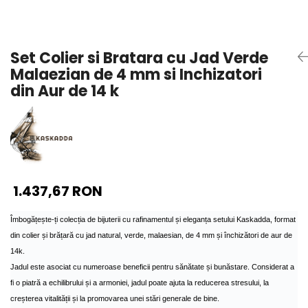
Seturi Perle cu Argint
Brățări cu Perle
Pandantive cu Perle
Set Colier si Bratara cu Jad Verde
Brose cu Perle
Malaezian de 4 mm si Inchizatori
din Aur de 14 k
1.437,67 RON
Îmbogățește-ți colecția de bijuterii cu rafinamentul și eleganța setului Kaskadda, format
din colier și brățară cu jad natural, verde, malaesian, de 4 mm și închizători de aur de
14k.
Jadul este asociat cu numeroase beneficii pentru sănătate și bunăstare. Considerat a
fi o piatră a echilibrului și a armoniei, jadul poate ajuta la reducerea stresului, la
creșterea vitalității și la promovarea unei stări generale de bine.