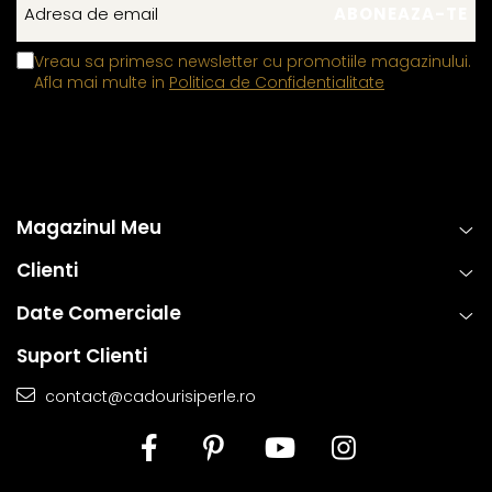
Aceasta metoda de fabricatie ofera un echilibru perfect intre
estetica, functionalitate si rezistenta, permitand bijuteriilor sa isi
Vreau sa primesc newsletter cu promotiile magazinului.
pastreze frumusetea si valoarea in timp. Prin aplicarea acestor
Afla mai multe in
Politica de Confidentialitate
tehnici standardizate la nivel global, fiecare piesa ramane nu
doar eleganta, ci si sigura si rezistenta la uzura zilnica. Astfel,
clientii se pot bucura de bijuterii rafinate, concepute pentru a
oferi atat placere estetica, cat si fiabilitate de lunga durata.
Magazinul Meu
Clienti
Date Comerciale
Suport Clienti
contact@cadourisiperle.ro