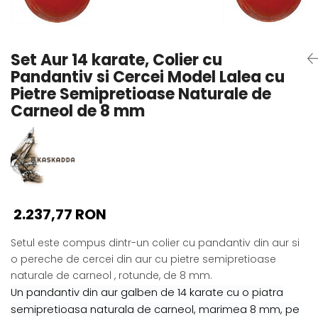
Seturi Perle cu Argint
Brățări cu Perle
Pandantive cu Perle
Set Aur 14 karate, Colier cu
Brose cu Perle
Pandantiv si Cercei Model Lalea cu
Pietre Semipretioase Naturale de
Carneol de 8 mm
2.237,77 RON
Setul este compus dintr-un colier cu pandantiv din aur si
o pereche de cercei din aur cu pietre semipretioase
naturale de carneol , rotunde, de 8 mm.
Un pandantiv din aur galben de 14 karate cu o piatra
semipretioasa naturala de carneol, marimea 8 mm, pe