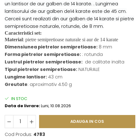
un lantisor de aur galben de 14 karate. . Lungimea
lantisorului de aur galben de14 karate este de 45 cm.
Cerceii sunt realizati din aur galben de 14 karate si pietre
semipretioase naturale, rotunde, de 8 mm.
Caracteristici set:
Material
: pietre semipretioase naturale si aur de 14 karate
Dimensiunea pietrelor semipretioase
:
8 mm
Forma pietrelor semipretioase
:
: rotunda
Lustrul pietrelor semipretioase
:
de calitate inalta
Tipul pietrelor semipretioase
:
NATURALE
Lungime lantisor:
43 cm
Greutate
: aproximativ 4.50 g
IN STOC
Data de livrare:
Luni, 10.08.2026
ADAUGA IN COS
Cod Produs:
4783