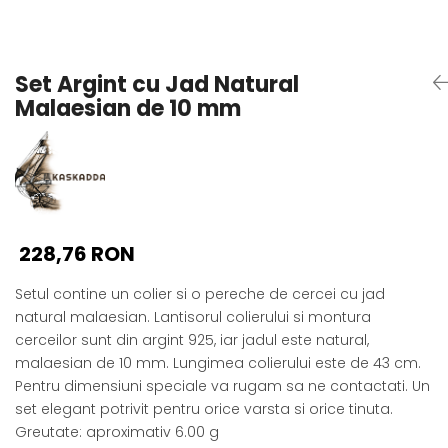
Seturi Perle cu Argint
Brățări cu Perle
Pandantive cu Perle
Set Argint cu Jad Natural
Brose cu Perle
Malaesian de 10 mm
228,76 RON
Setul contine un colier si o pereche de cercei cu jad
natural malaesian. Lantisorul colierului si montura
cerceilor sunt din argint 925, iar jadul este natural,
malaesian de 10 mm. Lungimea colierului este de 43 cm.
Pentru dimensiuni speciale va rugam sa ne contactati. Un
set elegant potrivit pentru orice varsta si orice tinuta.
Greutate: aproximativ 6.00 g