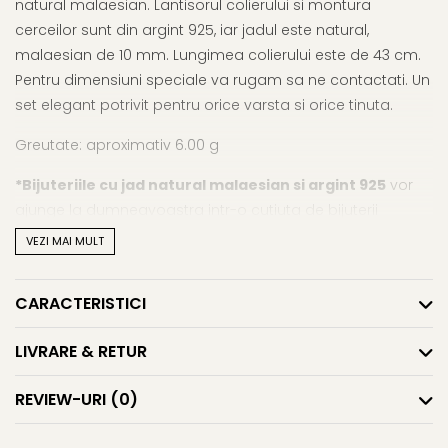
natural malaesian. Lantisorul colierului si montura
cerceilor sunt din argint 925, iar jadul este natural,
malaesian de 10 mm. Lungimea colierului este de 43 cm.
Pentru dimensiuni speciale va rugam sa ne contactati. Un
set elegant potrivit pentru orice varsta si orice tinuta.
Greutate: aproximativ 6.00 g
*Bijuteriile cu jad natural malaesian si argint 925
vor
ajunge la dumneavoastra intr-o cutiuta de bijuterii
impreuna cu alte cadouri: mostre de perle, certificat de
VEZI MAI MULT
garantie (garantie 100% jad natural malaesian si argint
925) si saculet pentru pastrarea bijuteriilor.
CARACTERISTICI
JADUL - ENERGIA
Despre Jad si beneficiile lui cititi mai multe aici:
CARE VINDECA
LIVRARE & RETUR
Informatii despre structura interna a componentelor
REVIEW-URI
(0)
din aur si argint utilizate in realizarea bijuteriilor