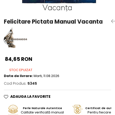
Seturi Perle cu Argint
Brățări cu Perle
Pandantive cu Perle
Felicitare Pictata Manual Vacanta
Brose cu Perle
84,65 RON
STOC EPUIZAT
Data de livrare:
Marti, 11.08.2026
Cod Produs:
5345
ADAUGA LA FAVORITE
Perle Naturale Autentice
Certificat de aute
Calitate verificată manual
Pentru fiecare bi