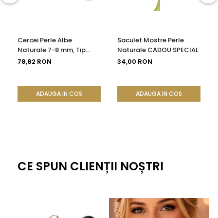
Cercei Perle Albe
Saculet Mostre Perle
Naturale 7-8 mm, Tip
Naturale CADOU SPECIAL
Șurub, Argint 925 -
78,82 RON
34,00 RON
Calitate AAA |
KASKADDA®
ADAUGA IN COS
ADAUGA IN COS
CE SPUN CLIENȚII NOȘTRI