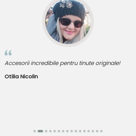
Accesorii incredibile pentru tinute originale!
B
Otilia Nicolin
B