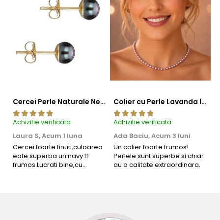
Cercei Perle Naturale Negre 5-6 mm, Buton AAA, Aur 14K (aur 585), Tip Șurub | KASKADDA®
Colier cu Perle Lavanda la Baza Gatului, de 4-5 mm, Perle Rare, Calitate AAA+, Aur 14K | KASKADDA®
Achizitie verificata
Achizitie verificata
Ac
Laura S,
Acum 1 luna
Ada Baciu,
Acum 3 luni
M
4
Cercei foarte finuti,culoarea
Un colier foarte frumos!
eate superba un navy ff
Perlele sunt superbe si chiar
B
frumos.Lucrati bine,cu
au o calitate extraordinara.
b
siguranta am sa revin pt mai
s
multe comenzi.❤️
d
R