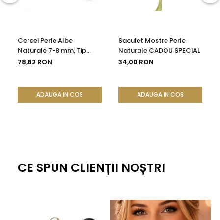
Cercei Perle Albe
Saculet Mostre Perle
Naturale 7-8 mm, Tip
Naturale CADOU SPECIAL
Șurub, Argint 925 -
78,82 RON
34,00 RON
Calitate AAA |
KASKADDA®
ADAUGA IN COS
ADAUGA IN COS
CE SPUN CLIENȚII NOȘTRI