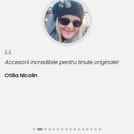
Accesorii incredibile pentru tinute originale!
B
Otilia Nicolin
B