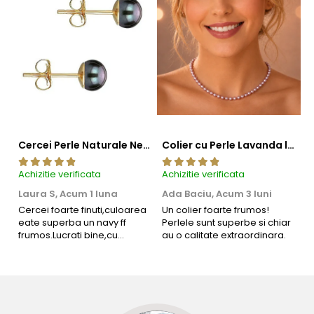
Cercei Perle Naturale Negre 5-6 mm, Buton AAA, Aur 14K (aur 585), Tip Șurub | KASKADDA®
Colier cu Perle Lavanda la Baza Gatului, de 4-5 mm, Perle Rare, Calitate AAA+, Aur 14K | KASKADDA®
Achizitie verificata
Achizitie verificata
Ac
Laura S,
Acum 1 luna
Ada Baciu,
Acum 3 luni
M
4
Cercei foarte finuti,culoarea
Un colier foarte frumos!
eate superba un navy ff
Perlele sunt superbe si chiar
B
frumos.Lucrati bine,cu
au o calitate extraordinara.
b
siguranta am sa revin pt mai
s
multe comenzi.❤️
d
R