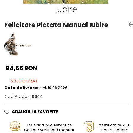
Seturi Perle cu Argint
Brățări cu Perle
Pandantive cu Perle
Felicitare Pictata Manual Iubire
Brose cu Perle
84,65 RON
STOC EPUIZAT
Data de livrare:
Luni, 10.08.2026
Cod Produs:
5344
ADAUGA LA FAVORITE
Perle Naturale Autentice
Certificat de aute
Calitate verificată manual
Pentru fiecare bi