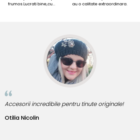
frumos.Lucrati bine,cu
au o calitate extraordinara.
b
siguranta am sa revin pt mai
s
multe comenzi.❤️
d
R
Accesorii incredibile pentru tinute originale!
B
Otilia Nicolin
B