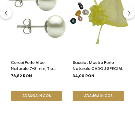
Cercei Perle Albe
Saculet Mostre Perle
Naturale 7-8 mm, Tip
Naturale CADOU SPECIAL
Șurub, Argint 925 -
78,82 RON
34,00 RON
Calitate AAA |
KASKADDA®
ADAUGA IN COS
ADAUGA IN COS