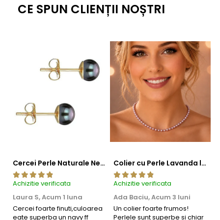
CE SPUN CLIENȚII NOȘTRI
Cercei Perle Naturale Negre 5-6 mm, Buton AAA, Aur 14K (aur 585), Tip Șurub | KASKADDA®
Colier cu Perle Lavanda la Baza Gatului, de 4-5 mm, Perle Rare, Calitate AAA+, Aur 14K | KASKADDA®
Achizitie verificata
Achizitie verificata
Ac
Laura S,
Acum 1 luna
Ada Baciu,
Acum 3 luni
M
4
Cercei foarte finuti,culoarea
Un colier foarte frumos!
eate superba un navy ff
Perlele sunt superbe si chiar
B