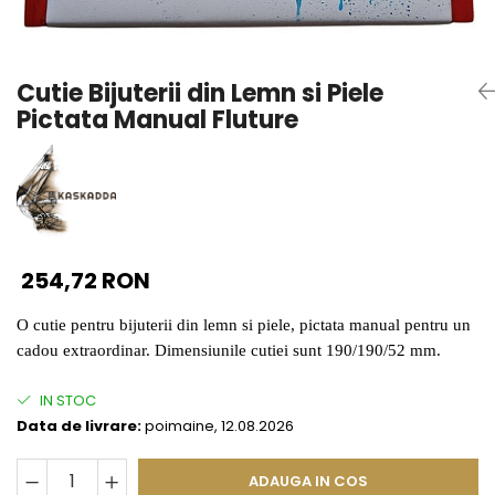
Seturi Perle cu Argint
Brățări cu Perle
Pandantive cu Perle
Cutie Bijuterii din Lemn si Piele
Brose cu Perle
Pictata Manual Fluture
254,72 RON
O cutie pentru bijuterii din lemn si piele, pictata manual pentru un
cadou extraordinar. Dimensiunile cutiei sunt 190/190/52 mm.
IN STOC
Data de livrare:
poimaine, 12.08.2026
ADAUGA IN COS