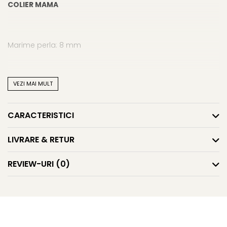
COLIER MAMA
Marime perla: 8 mm
VEZI MAI MULT
Lungime colier: 43 cm
CARACTERISTICI
COLIER FIICA
LIVRARE & RETUR
REVIEW-URI
(0)
Marime perla: aprox. 4 mm
Lungime colier: 33 cm