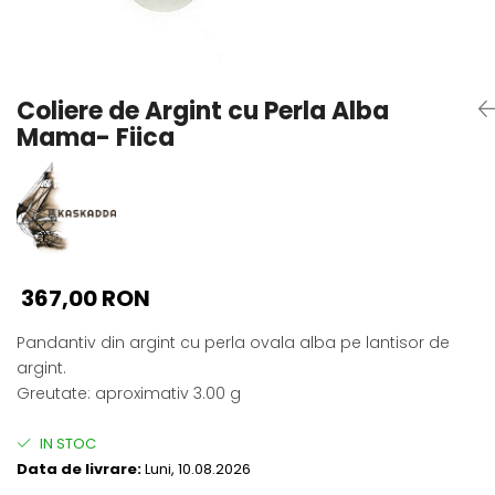
Seturi Perle cu Argint
Brățări cu Perle
Pandantive cu Perle
Coliere de Argint cu Perla Alba
Brose cu Perle
Mama- Fiica
367,00 RON
Pandantiv din argint cu perla ovala alba pe lantisor de
argint.
Greutate: aproximativ 3.00 g
IN STOC
Data de livrare:
Luni, 10.08.2026