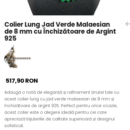
Seturi Perle cu Argint
Brățări cu Perle
Pandantive cu Perle
Colier Lung Jad Verde Malaesian
Brose cu Perle
de 8 mm cu Închizătoare de Argint
925
517,90 RON
Adaugă o notă de eleganță și rafinament ținutei tale cu
acest colier lung cu jad verde malaesian de 8 mm și
închizătoare de argint 925. Perfect pentru orice ocazie,
acest colier este o alegere ideală pentru cei care
apreciază bijuteriile de calitate superioară și designul
sofisticat.