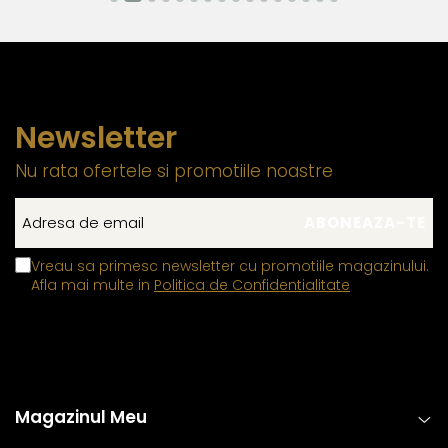
estetica, functionalitate si rezistenta, permitand bijuteriilor sa isi
pastreze frumusetea si valoarea in timp. Prin aplicarea acestor
tehnici standardizate la nivel global, fiecare piesa ramane nu
doar eleganta, ci si sigura si rezistenta la uzura zilnica. Astfel,
clientii se pot bucura de bijuterii rafinate, concepute pentru a
Newsletter
oferi atat placere estetica, cat si fiabilitate de lunga durata.
Nu rata ofertele si promotiile noastre
Vreau sa primesc newsletter cu promotiile magazinului.
Afla mai multe in
Politica de Confidentialitate
Magazinul Meu