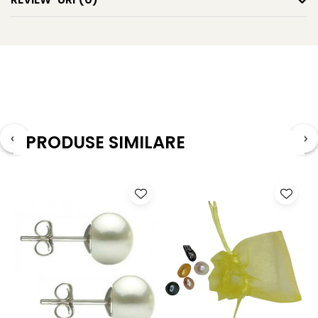
Beneficii și Utilizări:
Energie Pozitivă
: Jadul verde este cunoscut pentru
proprietățile sale de a atrage norocul, prosperitatea și
echilibrul.
Cadou Perfect
: Un cadou minunat pentru aniversări,
zile de naștere, sărbători sau alte evenimente speciale.
Pentru a vă asigura că colierul se potrivește perfect, acesta este prevăzut cu un
lănțișor de prelungire din argint 925 de 3 cm, permițându-vă să reglați lungimea în
PRODUSE SIMILARE
funcție de preferințele dumneavoastră și de stilul pe care doriți să-l adoptați în fiecare
zi.
Îngrijire și Întreținere:
Pentru a păstra frumusețea și strălucirea colierului tău cu
jad verde malaesian, curăță-l periodic cu o cârpă moale
și evită expunerea la substanțe chimice agresive și
umiditate excesivă.
JADUL - ENERGIA
Despre Jad si beneficiile lui cititi mai multe aici:
CARE VINDECA