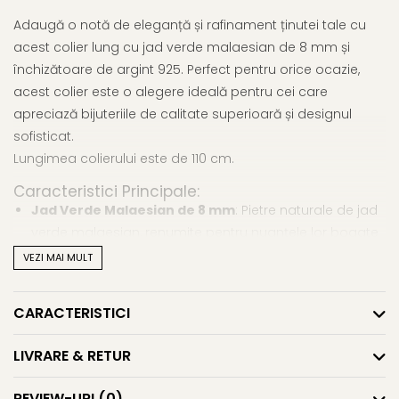
Adaugă o notă de eleganță și rafinament ținutei tale cu
acest colier lung cu jad verde malaesian de 8 mm și
închizătoare de argint 925. Perfect pentru orice ocazie,
acest colier este o alegere ideală pentru cei care
apreciază bijuteriile de calitate superioară și designul
sofisticat.
Lungimea colierului este de 110 cm.
Caracteristici Principale:
Jad Verde Malaesian de 8 mm
: Pietre naturale de jad
verde malaesian, renumite pentru nuanțele lor bogate
și proprietățile benefice.
VEZI MAI MULT
Închizătoare de Argint 925
: Închizătoarea este
realizată din argint 925, asigurând durabilitate și un
CARACTERISTICI
finisaj strălucitor.
Design Elegant și Versatil
: Lungimea colierului permite
LIVRARE & RETUR
multiple stiluri de purtare, adaptându-se perfect la
orice ținută, fie ea casual sau formală.
REVIEW-URI
(0)