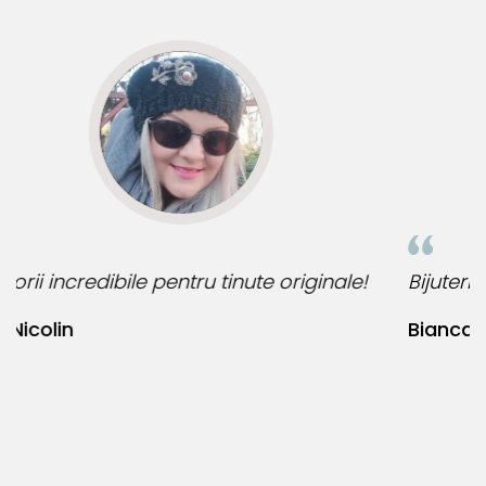
manifesta proprietati feromagnetice, permitandu-le sa
interactioneze cu un camp magnetic extern. Aceasta
caracteristica este limitata exclusiv la aceste
componente functionale si nu influenteaza autenticitatea,
puritatea sau compozitia bijuteriei, care respecta
standardele industriei
Inchizatorile din aur si argint
contin un mic arc sau o
tija metalica interna, realizata dintr-un aliaj metalic
comun rezistent, care permite mecanismului de
deschidere si inchidere sa functioneze corect,
le!
Bijuteria perfecta pentru ziua perfecta!
mentinandu-si elasticitatea in timp.
Tortitele cerceilor din aur si argint, care dispun de
Bianca Manea-Mocan
mecanisme de deschidere si inchidere
, includ in
structura lor un mic arc sau o tija metalica realizata
dintr-un aliaj metalic comun, special ales pentru a
asigura flexibilitatea si siguranta mecanismului. Acest
element previne uzura prematura si contribuie la
mentinerea unei fixari stabile.