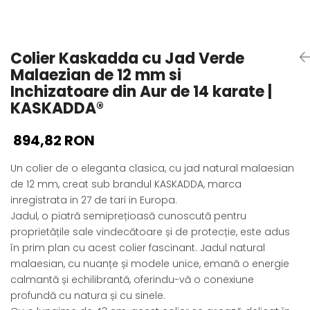
Seturi Perle cu Argint
Brățări cu Perle
Pandantive cu Perle
Colier Kaskadda cu Jad Verde
Brose cu Perle
Malaezian de 12 mm si
Inchizatoare din Aur de 14 karate |
KASKADDA®
894,82 RON
Un colier de o eleganta clasica, cu jad natural malaesian
de 12 mm, creat sub brandul KASKADDA, marca
inregistrata in 27 de tari in Europa.
Jadul, o piatră semiprețioasă cunoscută pentru
proprietățile sale vindecătoare și de protecție, este adus
în prim plan cu acest colier fascinant. Jadul natural
malaesian, cu nuanțe și modele unice, emană o energie
calmantă și echilibrantă, oferindu-vă o conexiune
profundă cu natura și cu sinele.