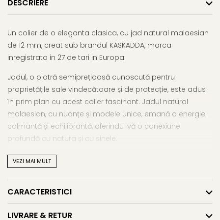
DESCRIERE
Un colier de o eleganta clasica, cu jad natural malaesian
de 12 mm, creat sub brandul KASKADDA, marca
inregistrata in 27 de tari in Europa.
Jadul, o piatră semiprețioasă cunoscută pentru
proprietățile sale vindecătoare și de protecție, este adus
în prim plan cu acest colier fascinant. Jadul natural
malaesian, cu nuanțe și modele unice, emană o energie
calmantă și echilibrantă, oferindu-vă o conexiune
profundă cu natura și cu sinele.
Cu o lungime de 43 cm, acest colier se așează delicat în
VEZI MAI MULT
jurul gâtului, adăugând un aer subtil de eleganță și
rafinament oricărei ținute.
CARACTERISTICI
În plus față de frumusețea sa evidentă, jadul este asociat
LIVRARE & RETUR