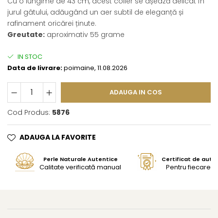
Cu o lungime de 43 cm, acest colier se așează delicat în
jurul gâtului, adăugând un aer subtil de eleganță și
rafinament oricărei ținute.
Greutate:
aproximativ 55 grame
IN STOC
Data de livrare:
poimaine, 11.08.2026
ADAUGA IN COS
Cod Produs:
5876
ADAUGA LA FAVORITE
Perle Naturale Autentice
Certificat de aute
Calitate verificată manual
Pentru fiecare bi