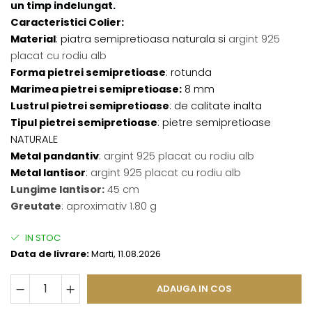
un timp indelungat.
Caracteristici Colier:
Material
: piatra semipretioasa naturala si
argint 925
placat cu rodiu alb
Forma pietrei semipretioase
: rotunda
Marimea pietrei semipretioase:
8 mm
Lustrul pietrei semipretioase
: de calitate inalta
Tipul pietrei semipretioase
: pietre semipretioase
NATURALE
Metal pandantiv
:
argint 925 placat cu rodiu alb
Metal lantisor
:
argint 925 placat cu rodiu alb
Lungime lantisor:
45 cm
Greutate
: aproximativ 1.80 g
IN STOC
Data de livrare:
Marti, 11.08.2026
ADAUGA IN COS