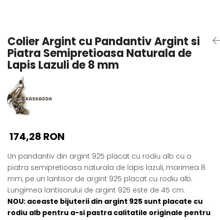
Seturi Perle cu Argint
Brățări cu Perle
Pandantive cu Perle
Colier Argint cu Pandantiv Argint si
Brose cu Perle
Piatra Semipretioasa Naturala de
Lapis Lazuli de 8 mm
174,28 RON
Un pandantiv din argint 925 placat cu rodiu alb cu o
piatra semipretioasa naturala de lapis lazuli, marimea 8
mm, pe un lantisor de argint 925 placat cu rodiu alb.
Lungimea lantisorului de argint 925 este de 45 cm.
NOU: aceaste bijuterii din argint 925 sunt placate cu
rodiu alb pentru a-si pastra calitatile originale pentru