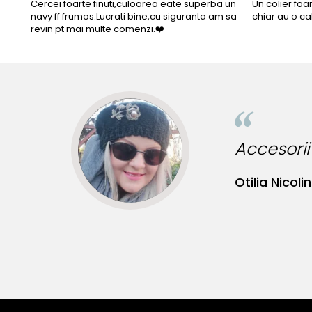
Cercei foarte finuti,culoarea eate superba un
Un colier foa
navy ff frumos.Lucrati bine,cu siguranta am sa
chiar au o ca
revin pt mai multe comenzi.❤️