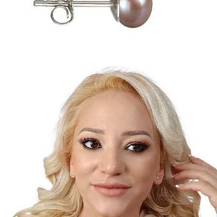
Seturi Perle cu Argint
Brățări cu Perle
Pandantive cu Perle
Brose cu Perle