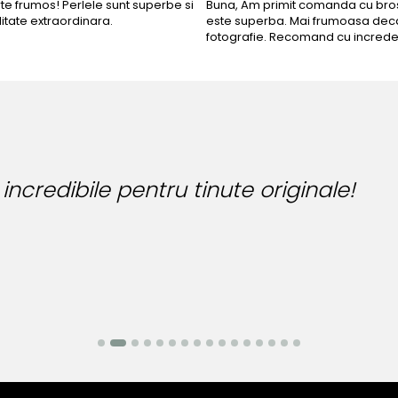
rte frumos! Perlele sunt superbe si
Buna, Am primit comanda cu bros
litate extraordinara.
este superba. Mai frumoasa deca
fotografie. Recomand cu increde
Bijuteria perfecta pentru ziua perfe
Bianca Manea-Mocan