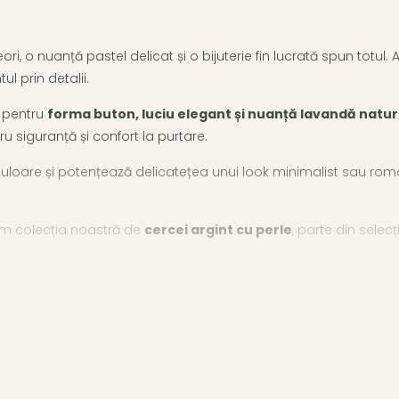
ri, o nuanță pastel delicat și o bijuterie fin lucrată spun totul. 
l prin detalii.
ă pentru
forma buton, luciu elegant și nuanță lavandă natur
tru siguranță și confort la purtare.
oare și potențează delicatețea unui look minimalist sau romanti
dăm colecția noastră de
cercei argint cu perle
, parte din selec