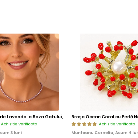
Colier cu Perle Lavanda la Baza Gatului, de 4-5 mm, Perle Rare, Calitate AAA+, Aur 14K | KASKADDA®
Broșa Ocean Coral cu Perlă N
Achizitie verificata
Achizitie verificata
cum 3 luni
Munteanu Cornelia,
Acum 4 lu