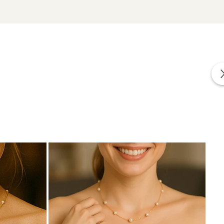
zate din perle naturale selectate manual, montate în
tă proveniența naturală a perlelor.
u un
colier cu perle
și o
brățară cu perle
asortată din