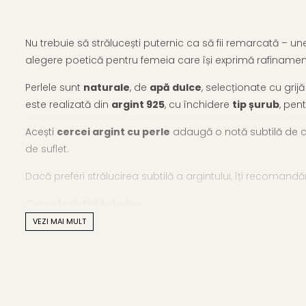
Nu trebuie să strălucești puternic ca să fii remarcată – uneo
alegere poetică pentru femeia care își exprimă rafinamentu
Perlele sunt
naturale
, de
apă dulce
, selecționate cu grij
este realizată din
argint 925
, cu închidere
tip șurub
, pen
Acești
cercei argint cu perle
adaugă o notă subtilă de cul
de suflet.
Dacă preferi strălucirea subtilă a argintului, îți recoman
Caracteristici tehnice
VEZI MAI MULT
Tipul perlelor: perle naturale de apă dulce
Calitate perle: AAA
Culoare: lavandă naturală