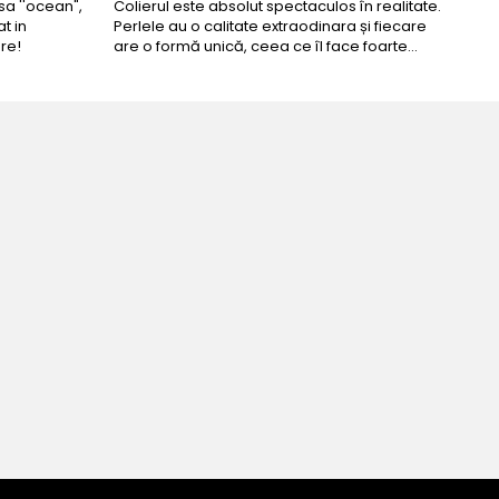
a ''ocean",
Colierul este absolut spectaculos în realitate.
Un c
t in
Perlele au o calitate extraodinara și fiecare
coma
re!
are o formă unică, ceea ce îl face foarte
comp
special. Nu seamănă cu nimic din ce am văzut
până acum. L-am purtat la un eveniment și am
primit multe ...
cta!