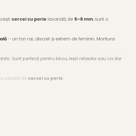
Acești
cercei cu perle
lavandă, de
5–6 mm
, sunt o
ală
– un ton rar, discret și extrem de feminin. Montura
c. Sunt perfecți pentru birou, ieșiri relaxate sau ca dar
ția variată de
cercei cu perle
.