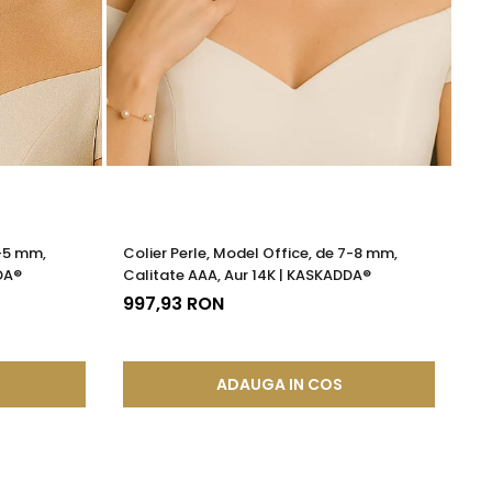
4-5 mm,
Colier Perle, Model Office, de 7-8 mm,
Pe
DA®
Calitate AAA, Aur 14K | KASKADDA®
14
997,93 RON
3
ADAUGA IN COS