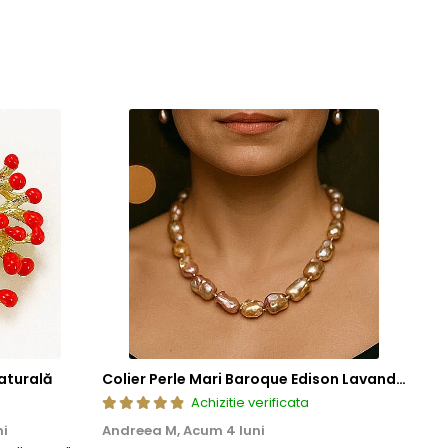
aturală
Colier Perle Mari Baroque Edison Lavandă, Calitatea AAA, Aur 14K | KASKADDA®
Achizitie verificata
ni
Andreea M,
Acum 4 luni
Mar