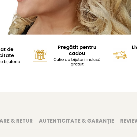
Pregătit pentru
Li
cat de
cadou
citate
Cutie de bijuterii inclusă
e bijuterie
gratuit
RARE & RETUR
AUTENTICITATE & GARANȚIE
REVIE