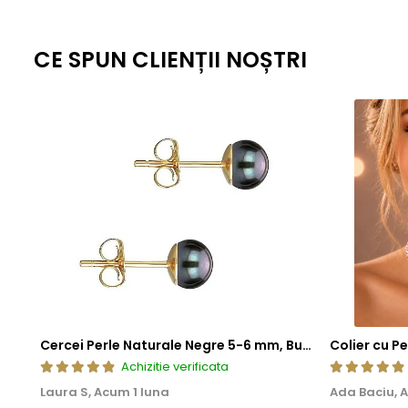
CE SPUN CLIENȚII NOȘTRI
Cercei Perle Naturale Negre 5-6 mm, Buton AAA, Aur 14K (aur 585), Tip Șurub | KASKADDA®
Achizitie verificata
Laura S,
Acum 1 luna
Ada Baciu,
A