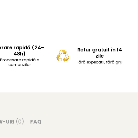
vrare rapidă (24–
Retur gratuit în 14
48h)
zile
Procesare rapidă a
Fără explicații, fără griji
comenzilor
W-URI
(0)
FAQ