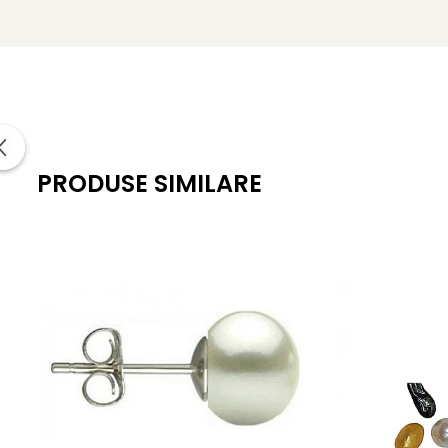
Formă: buton
Dimensiune perle: 5–6 mm
Lustru: luciu sidefat, elegant
Montură: argint 925, închidere tip șurub
Suprafață: netedă, cu imperfecțiuni aproape invizibile
PRODUSE SIMILARE
Greutate: aprox. 0.64 g / pereche
Certificare: certificat de garanție și autenticitate KASK
KASKADDA
este un brand european de bijuterii premium, c
metale prețioase certificate. Fiecare bijuterie cu perle est
Acești
cercei cu perle
lavandă sunt o invitație la delicate
Fie că te pregătești pentru un eveniment special sau pur 
colecția noastră.