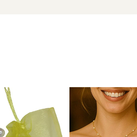
ADDA
u marcă înregistrată în 27 de țări. Toate produsele sunt reali
e însoțită de un certificat de garanție și autenticitate care ates
țe – o alegere care inspiră și încântă discret.
și simplu vrei să te simți minunat, completează acești cercei c