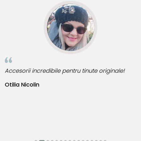
Accesorii incredibile pentru tinute originale!
B
Otilia Nicolin
B