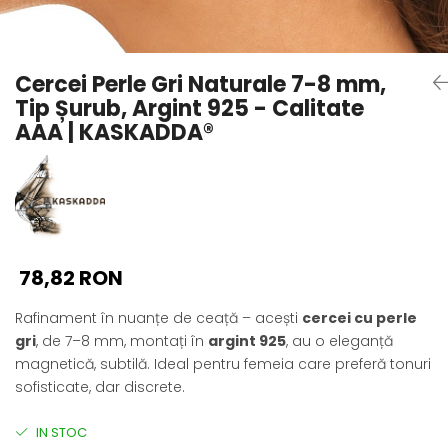
Seturi Perle cu Argint
Brățări cu Perle
Pandantive cu Perle
Cercei Perle Gri Naturale 7-8 mm,
Brose cu Perle
Tip Șurub, Argint 925 - Calitate
AAA | KASKADDA®
78,82 RON
Rafinament în nuanțe de ceață – acești
cercei cu perle
gri
, de 7–8 mm, montați în
argint 925
, au o eleganță
magnetică, subtilă. Ideal pentru femeia care preferă tonuri
sofisticate, dar discrete.
IN STOC