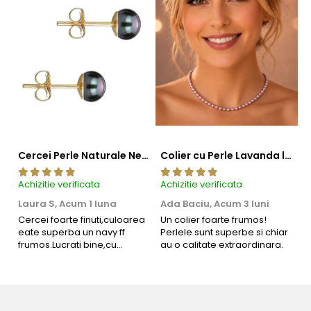
Cercei Perle Naturale Negre 5-6 mm, Buton AAA, Aur 14K (aur 585), Tip Șurub | KASKADDA®
Colier cu Perle Lavanda la Baza Gatului, de 4-5 mm, Perle Rare, Calitate AAA+, Aur 14K | KASKADDA®
Achizitie verificata
Achizitie verificata
Ac
Laura S,
Acum 1 luna
Ada Baciu,
Acum 3 luni
M
4
Cercei foarte finuti,culoarea
Un colier foarte frumos!
eate superba un navy ff
Perlele sunt superbe si chiar
B
frumos.Lucrati bine,cu
au o calitate extraordinara.
b
siguranta am sa revin pt mai
s
multe comenzi.❤️
d
R