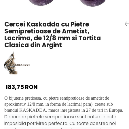
Seturi Perle cu Argint
Brățări cu Perle
Pandantive cu Perle
Cercei Kaskadda cu Pietre
Brose cu Perle
Semipretioase de Ametist,
Lacrima, de 12/8 mm si Tortita
Clasica din Argint
183,75 RON
O bijuterie pretioasa, cu pietre semipretioase de ametist de
aproximativ 12/8 mm, in forma de lacrima( para), create sub
brandul KASKADDA, marca inregistrata in 27 de tari in Europa.
Deoarece pietrele semipretioase sunt naturale este
imposibila potrivirea perfecta. Cu toate acestea noi