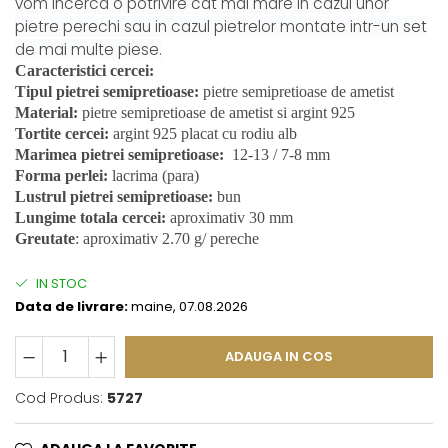
vom incerca o potrivire cat mai mare in cazul unor
pietre perechi sau in cazul pietrelor montate intr-un set
de mai multe piese.
Caracteristici cercei:
Tipul pietrei semipretioase:
pietre semipretioase de ametist
Material:
pietre semipretioase de ametist si argint 925
Tortite cercei:
argint 925 placat cu rodiu alb
Marimea pietrei semipretioase:
12-13 / 7-8 mm
Forma perlei:
lacrima (para)
Lustrul pietrei semipretioase:
bun
Lungime totala cercei:
aproximativ 30 mm
Greutate
: aproximativ 2.70 g/ pereche
IN STOC
Data de livrare:
maine, 07.08.2026
ADAUGA IN COS
Cod Produs:
5727