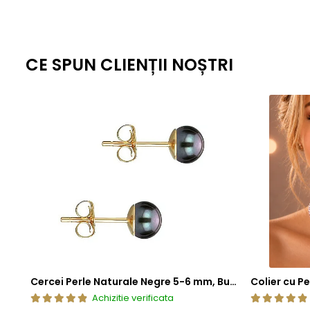
CE SPUN CLIENȚII NOȘTRI
Cercei Perle Naturale Negre 5-6 mm, Buton AAA, Aur 14K (aur 585), Tip Șurub | KASKADDA®
Achizitie verificata