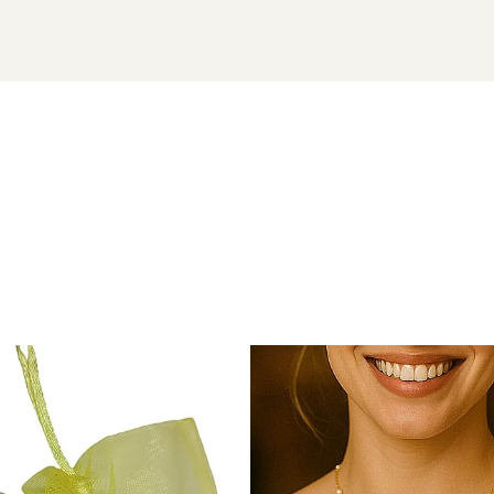
e 14 karate
vor ajunge la dumneavoastra intr-o cutiuta de bij
ipetioase naturale si aur de 14 karate) si saculet pentru pastr