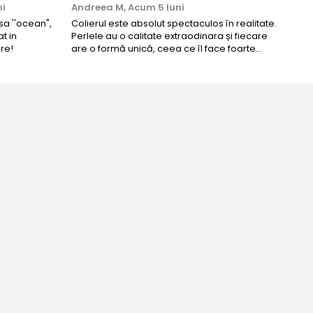
ni
Andreea M,
Acum 5 luni
Mar
a ''ocean",
Colierul este absolut spectaculos în realitate.
Un c
t in
Perlele au o calitate extraodinara și fiecare
coma
re!
are o formă unică, ceea ce îl face foarte
comp
special. Nu seamănă cu nimic din ce am văzut
până acum. L-am purtat la un eveniment și am
primit multe ...
eria perfecta pentru ziua perfecta!
a Manea-Mocan