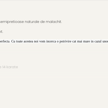
e semipretioase naturale de malachit.
t.
perfecta. Cu toate acestea noi vom incerca o potrivire cat mai mare in cazul unor
 14 karate
ATURALE