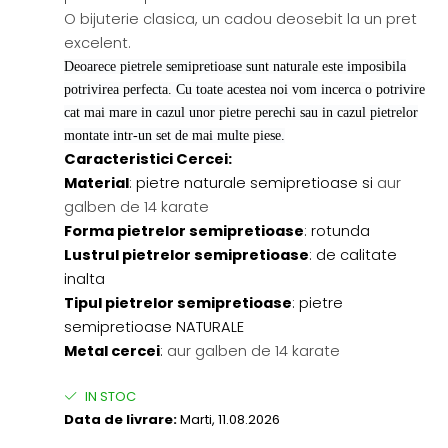
O bijuterie clasica, un cadou deosebit la un pret
excelent.
Deoarece pietrele semipretioase sunt naturale este imposibila
potrivirea perfecta. Cu toate acestea noi vom incerca o potrivire
cat mai mare in cazul unor pietre perechi sau in cazul pietrelor
montate intr-un set de mai multe piese.
Caracteristici Cercei:
Material
: pietre naturale semipretioase si
aur
galben de 14 karate
Forma pietrelor semipretioase
: rotunda
Lustrul pietrelor semipretioase
: de calitate
inalta
Tipul pietrelor semipretioase
: pietre
semipretioase NATURALE
Metal cercei
:
aur galben de 14 karate
IN STOC
Data de livrare:
Marti, 11.08.2026