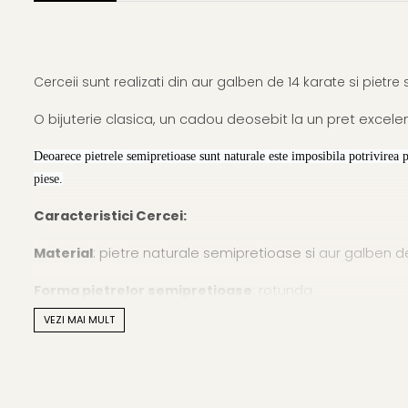
Cerceii sunt realizati din aur galben de 14 karate si pietr
O bijuterie clasica, un cadou deosebit la un pret excelen
Deoarece pietrele semipretioase sunt naturale este imposibila potrivirea 
piese.
Caracteristici Cercei:
Material
: pietre naturale semipretioase si
aur galben de
Forma pietrelor semipretioase
: rotunda
VEZI MAI MULT
Lustrul pietrelor semipretioase
: de calitate inalta
Tipul pietrelor semipretioase
: pietre semipretioase N
Metal cercei
:
aur galben de 14 karate