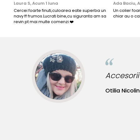
Laura S,
Acum 1 luna
Ada Baciu,
A
Cercei foarte finuti,culoarea eate superba un
Un colier foa
navy ff frumos.Lucrati bine,cu siguranta am sa
chiar au o ca
revin pt mai multe comenzi.❤️
ginale!