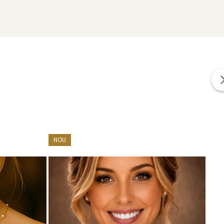
uterii impreuna cu alte cadouri: mostre de perle
area bijuteriilor.
NOU