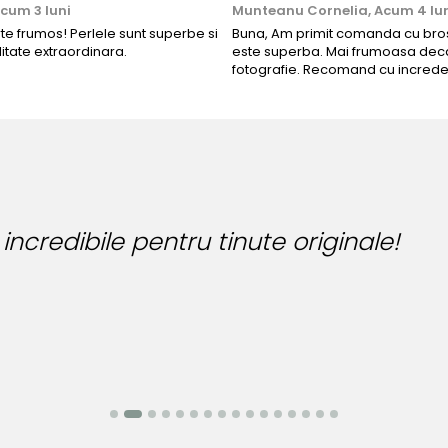
cum 3 luni
Munteanu Cornelia,
Acum 4 lu
rte frumos! Perlele sunt superbe si
Buna, Am primit comanda cu bros
litate extraordinara.
este superba. Mai frumoasa deca
fotografie. Recomand cu increde
Bijut
Bianc