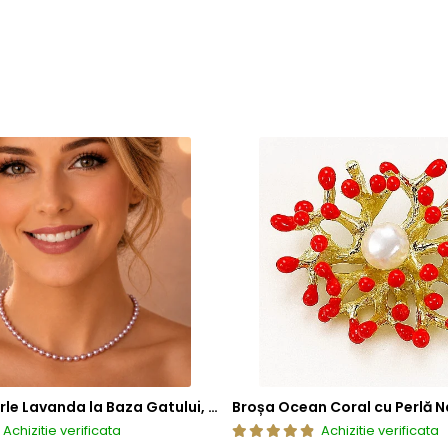
Colier cu Perle Lavanda la Baza Gatului, de 4-5 mm, Perle Rare, Calitate AAA+, Aur 14K | KASKADDA®
Broșa Ocean Coral cu Perlă N
Achizitie verificata
Achizitie verificata