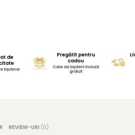
Pregătit pentru
Li
cat de
cadou
citate
Cutie de bijuterii inclusă
e bijuterie
gratuit
R
REVIEW-URI
(0)