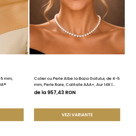
4-5 mm,
Colier cu Perle Albe la Baza Gatului, de 4-5
Co
DA®
mm, Perle Rare, Calitate AAA+, Aur 14K |
Ca
KASKADDA®
de la 957,43 RON
9
VEZI VARIANTE