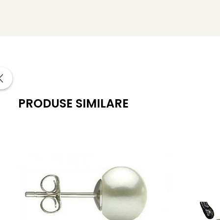
Greutate
: aproximativ 2.30 g
*
Bijuteriile cu pietre semipretioase naturale si aur d
naturale, certificat de garantie (garantie 100% pietre sem
PRODUSE SIMILARE