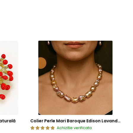
aturală
Colier Perle Mari Baroque Edison Lavandă, Calitatea AAA, Aur 14K | KASKADDA®
Achizitie verificata