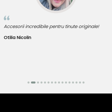
oferi atat placere estetica, cat si fiabilitate de lunga durata.
Accesorii incredibile pentru tinute originale!
B
Otilia Nicolin
B