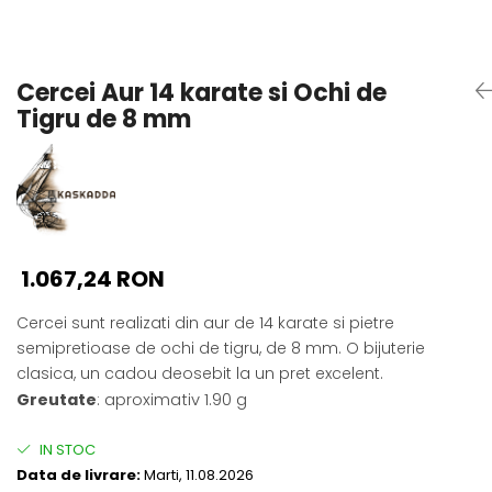
Seturi Perle cu Argint
Brățări cu Perle
Pandantive cu Perle
Cercei Aur 14 karate si Ochi de
Brose cu Perle
Tigru de 8 mm
1.067,24 RON
Cercei sunt realizati din aur de 14 karate si pietre
semipretioase de ochi de tigru, de 8 mm. O bijuterie
clasica, un cadou deosebit la un pret excelent.
Greutate
: aproximativ 1.90 g
IN STOC
Data de livrare:
Marti, 11.08.2026