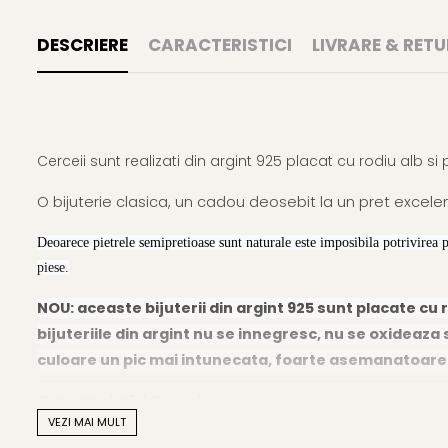
DESCRIERE
CARACTERISTICI
LIVRARE & RETU
Cerceii sunt realizati din argint 925 placat cu rodiu alb si
O bijuterie clasica, un cadou deosebit la un pret excelen
Deoarece pietrele semipretioase sunt naturale este imposibila potrivirea 
piese.
NOU: aceaste bijuterii din argint 925 sunt placate cu r
bijuteriile din argint nu se innegresc, nu se oxideaza s
culoare un pic mai intunecata, foarte asemanatoare cu
Caracteristici Cercei:
VEZI MAI MULT
Material
: pietre naturale semipretioase si argint 925 pl