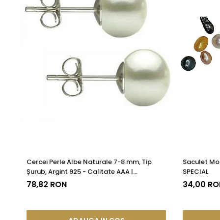
Cercei Perle Albe Naturale 7-8 mm, Tip
Saculet Mo
Șurub, Argint 925 - Calitate AAA |
SPECIAL
KASKADDA®
78,82 RON
34,00 RO