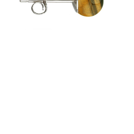
Seturi Perle cu Argint
Brățări cu Perle
Pandantive cu Perle
Brose cu Perle