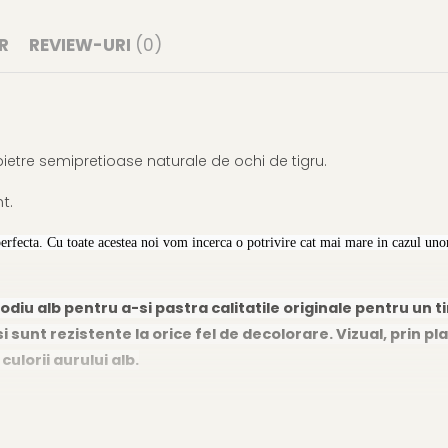
R
REVIEW-URI
(0)
 pietre semipretioase naturale de ochi de tigru.
t.
perfecta. Cu toate acestea noi vom incerca o potrivire cat mai mare in cazul unor
odiu alb pentru a-si pastra calitatile originale pentru un t
i sunt rezistente la orice fel de decolorare. Vizual, prin pla
lorii aurului alb.
acat cu rodiu alb