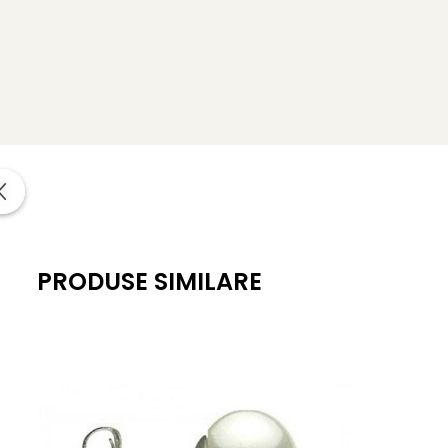
Forma pietrelor semipretioase
: rotunda
Lustrul pietrelor semipretioase
: de calitate inalta
Tipul pietrelor semipretioase
: pietre semipretioase N
Metal cercei
: argint 925 placat cu rodiu alb
Greutate
: aproximativ 1.10 g
*
Bijuteriile cu pietre semipretioase naturale si argin
certificat de garantie (garantie 100% pietre semipetioase 
PRODUSE SIMILARE