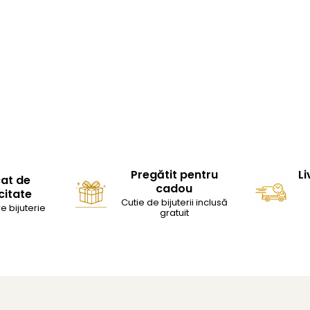
Pregătit pentru
Li
cat de
cadou
citate
Cutie de bijuterii inclusă
e bijuterie
gratuit