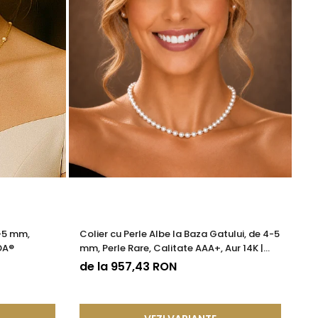
4-5 mm,
Colier cu Perle Albe la Baza Gatului, de 4-5
Co
DA®
mm, Perle Rare, Calitate AAA+, Aur 14K |
Ca
KASKADDA®
de la 957,43 RON
9