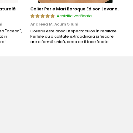
aturală
Colier Perle Mari Baroque Edison Lavandă, Calitatea AAA, Aur 14K | KASKADDA®
Achizitie verificata
ni
Andreea M,
Acum 5 luni
Mar
a ''ocean",
Colierul este absolut spectaculos în realitate.
Un c
t in
Perlele au o calitate extraodinara și fiecare
coma
re!
are o formă unică, ceea ce îl face foarte
comp
special. Nu seamănă cu nimic din ce am văzut
până acum. L-am purtat la un eveniment și am
primit multe ...
rfecta pentru ziua perfecta!
Mocan