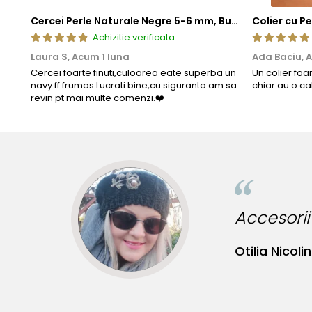
Cercei Perle Naturale Negre 5-6 mm, Buton AAA, Aur 14K (aur 585), Tip Șurub | KASKADDA®
Achizitie verificata
Laura S,
Acum 1 luna
Ada Baciu,
A
Cercei foarte finuti,culoarea eate superba un
Un colier foa
navy ff frumos.Lucrati bine,cu siguranta am sa
chiar au o ca
revin pt mai multe comenzi.❤️