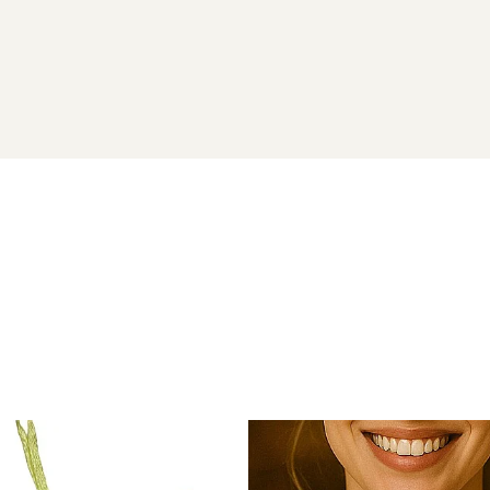
ATURALE
t 925
vor ajunge la dumneavoastra intr-o cutiuta de bijuterii 
naturale si argint 925) si saculet pentru pastrarea bijuteriilo