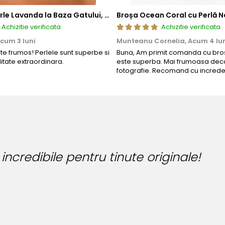
Colier cu Perle Lavanda la Baza Gatului, de 4-5 mm, Perle Rare, Calitate AAA+, Aur 14K | KASKADDA®
Broșa Ocean Coral cu Perlă N
Achizitie verificata
Achizitie verificata
cum 3 luni
Munteanu Cornelia,
Acum 4 lu
rte frumos! Perlele sunt superbe si
Buna, Am primit comanda cu bros
litate extraordinara.
este superba. Mai frumoasa deca
fotografie. Recomand cu increde
Bijuteria pe
Bianca Manea-