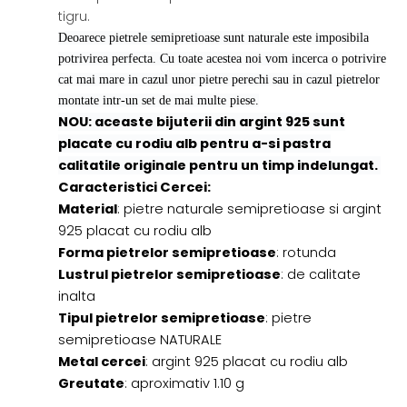
tigru.
Deoarece pietrele semipretioase sunt naturale este imposibila
potrivirea perfecta. Cu toate acestea noi vom incerca o potrivire
cat mai mare in cazul unor pietre perechi sau in cazul pietrelor
montate intr-un set de mai multe piese.
NOU: aceaste bijuterii din argint 925 sunt
placate cu rodiu alb pentru a-si pastra
calitatile originale pentru un timp indelungat.
Caracteristici Cercei:
Material
: pietre naturale semipretioase si argint
925 placat cu rodiu alb
Forma pietrelor semipretioase
: rotunda
Lustrul pietrelor semipretioase
: de calitate
inalta
Tipul pietrelor semipretioase
: pietre
semipretioase NATURALE
Metal cercei
: argint 925 placat cu rodiu alb
Greutate
: aproximativ 1.10 g