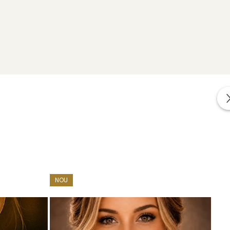
impreuna cu alte cadouri: mostre de perle naturale,
r.
NOU