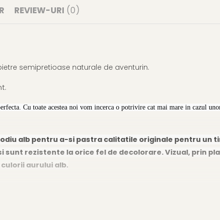
R
REVIEW-URI
(0)
i pietre semipretioase naturale de aventurin.
t.
perfecta. Cu toate acestea noi vom incerca o potrivire cat mai mare in cazul unor
odiu alb pentru a-si pastra calitatile originale pentru un t
i sunt rezistente la orice fel de decolorare. Vizual, prin pla
lorii aurului alb.
acat cu rodiu alb