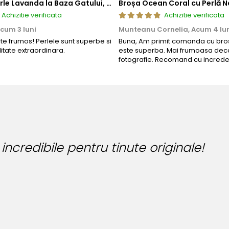
Colier cu Perle Lavanda la Baza Gatului, de 4-5 mm, Perle Rare, Calitate AAA+, Aur 14K | KASKADDA®
Broșa Ocean Coral cu Perlă N
Achizitie verificata
Achizitie verificata
cum 3 luni
Munteanu Cornelia,
Acum 4 lu
rte frumos! Perlele sunt superbe si
Buna, Am primit comanda cu bros
litate extraordinara.
este superba. Mai frumoasa deca
fotografie. Recomand cu increde
Bijuteria
Bianca Ma