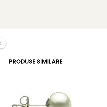
Forma pietrelor semipretioase
: rotunda
Lustrul pietrelor semipretioase
: de calitate inalta
Tipul pietrelor semipretioase
: pietre semipretioase N
Metal cercei
: argint 925 placat cu rodiu alb
Greutate
: aproximativ 3.10 g
*
Bijuteriile cu pietre semipretioase naturale si argin
certificat de garantie (garantie 100% pietre semipetioase 
PRODUSE SIMILARE