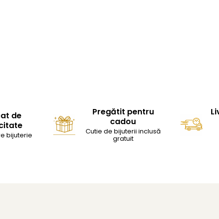
Pregătit pentru
Li
cat de
cadou
citate
Cutie de bijuterii inclusă
e bijuterie
gratuit