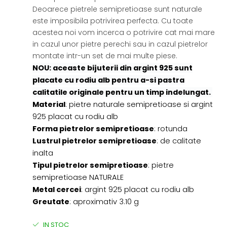
Deoarece pietrele semipretioase sunt naturale
este imposibila potrivirea perfecta. Cu toate
acestea noi vom incerca o potrivire cat mai mare
in cazul unor pietre perechi sau in cazul pietrelor
montate intr-un set de mai multe piese.
NOU: aceaste bijuterii din argint 925 sunt
placate cu rodiu alb pentru a-si pastra
calitatile originale pentru un timp indelungat.
Material
: pietre naturale semipretioase si argint
925 placat cu rodiu alb
Forma pietrelor semipretioase
: rotunda
Lustrul pietrelor semipretioase
: de calitate
inalta
Tipul pietrelor semipretioase
: pietre
semipretioase NATURALE
Metal cercei
: argint 925 placat cu rodiu alb
Greutate
: aproximativ 3.10 g
IN STOC