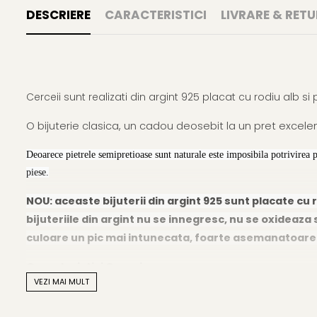
DESCRIERE
CARACTERISTICI
LIVRARE & RETU
Cerceii sunt realizati din argint 925 placat cu rodiu alb s
O bijuterie clasica, un cadou deosebit la un pret excelen
Deoarece pietrele semipretioase sunt naturale este imposibila potrivirea 
piese.
NOU: aceaste bijuterii din argint 925 sunt placate cu r
bijuteriile din argint nu se innegresc, nu se oxideaza s
culoare un pic mai intunecata, foarte asemanatoare cu
Caracteristici Cercei:
VEZI MAI MULT
Material
: pietre naturale semipretioase si argint 925 pl