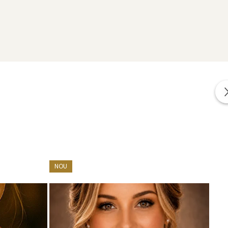
impreuna cu alte cadouri: mostre de perle naturale,
r.
NOU