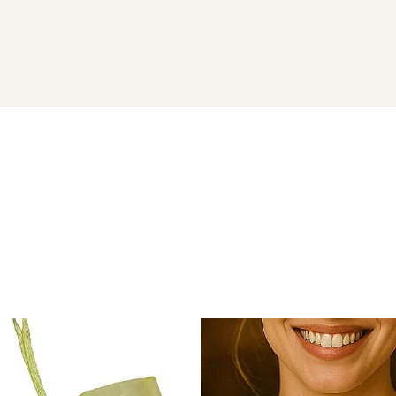
ATURALE
t 925
vor ajunge la dumneavoastra intr-o cutiuta de bijuterii 
naturale si argint 925) si saculet pentru pastrarea bijuteriilo