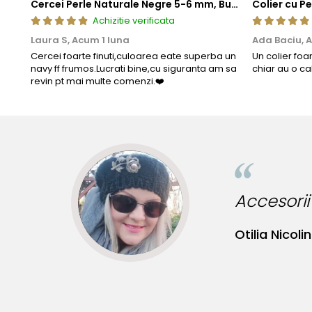
Cercei Perle Naturale Negre 5-6 mm, Buton AAA, Aur 14K (aur 585), Tip Șurub | KASKADDA®
Achizitie verificata
Laura S,
Acum 1 luna
Ada Baciu,
A
Cercei foarte finuti,culoarea eate superba un
Un colier foa
navy ff frumos.Lucrati bine,cu siguranta am sa
chiar au o ca
revin pt mai multe comenzi.❤️
le!