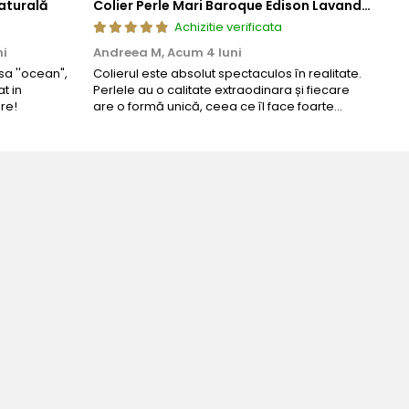
aturală
Colier Perle Mari Baroque Edison Lavandă, Calitatea AAA, Aur 14K | KASKADDA®
Achizitie verificata
ni
Andreea M,
Acum 4 luni
Mar
a ''ocean",
Colierul este absolut spectaculos în realitate.
Un c
t in
Perlele au o calitate extraodinara și fiecare
coma
re!
are o formă unică, ceea ce îl face foarte
comp
special. Nu seamănă cu nimic din ce am văzut
până acum. L-am purtat la un eveniment și am
primit multe ...
 perfecta pentru ziua perfecta!
nea-Mocan