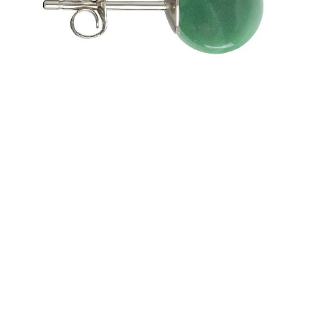
Seturi Perle cu Argint
Brățări cu Perle
Pandantive cu Perle
Brose cu Perle