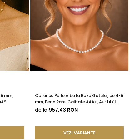
4-5 mm,
Colier cu Perle Albe la Baza Gatului, de 4-5
Co
DA®
mm, Perle Rare, Calitate AAA+, Aur 14K |
Ca
KASKADDA®
de la 957,43 RON
9
VEZI VARIANTE